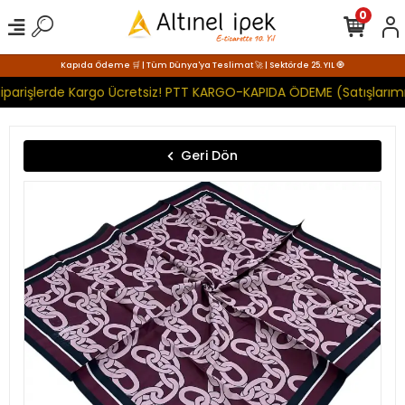
0
Kapıda Ödeme 🛒 | Tüm Dünya'ya Teslimat 🚀 | Sektörde 25. YIL 🧿
iparişlerde Kargo Ücretsiz! PTT KARGO-KAPIDA ÖDEME (Satışlarımı
Geri Dön