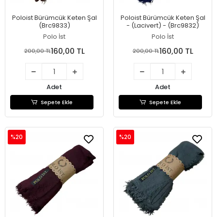
Poloist Bürümcük Keten Şal
Poloist Bürümcük Keten Şal
(Brc9833)
- (Lacivert) - (Brc9832)
Polo İst
Polo İst
160,00 TL
160,00 TL
200,00 TL
200,00 TL
Adet
Adet
Sepete Ekle
Sepete Ekle
%20
%20