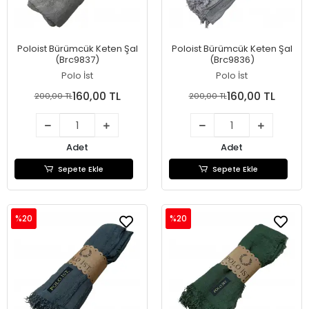
Poloist Bürümcük Keten Şal
Poloist Bürümcük Keten Şal
(Brc9837)
(Brc9836)
Polo İst
Polo İst
160,00 TL
160,00 TL
200,00 TL
200,00 TL
Adet
Adet
Sepete Ekle
Sepete Ekle
%20
%20