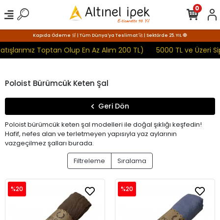
0
Kapıda Ödeme 🛒 | Tüm Dünya'ya Teslimat 🚀 | Sektörde 25. YIL 🧿
şlarımız Toptan Olup En Az Alım 200 TL)
5000 TL ve Üzeri Sip
Poloist Bürümcük Keten Şal
Geri Dön
Poloist bürümcük keten şal modelleri ile doğal şıklığı keşfedin!
Hafif, nefes alan ve terletmeyen yapısıyla yaz aylarının
vazgeçilmez şalları burada.
Filtreleme
Sıralama
%20
%20