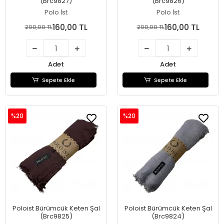
(Brc9827)
(Brc9826)
Polo İst
Polo İst
160,00 TL
160,00 TL
200,00 TL
200,00 TL
Adet
Adet
Sepete Ekle
Sepete Ekle
%20
%20
Poloist Bürümcük Keten Şal
Poloist Bürümcük Keten Şal
(Brc9825)
(Brc9824)