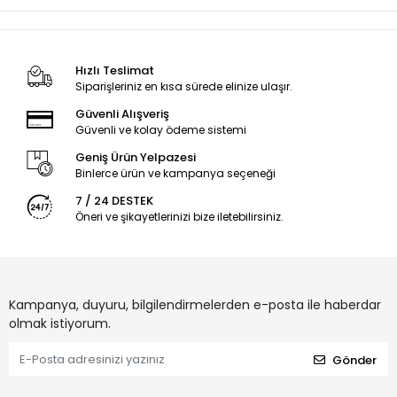
ürüne hem modern bir görünüm hem de zahmetsiz şıklık
kazandırır.
Yaz Aylarının Vazgeçilmez
Hızlı Teslimat
Siparişleriniz en kısa sürede elinize ulaşır.
Şal Seçimi
Güvenli Alışveriş
Güvenli ve kolay ödeme sistemi
Yazlık şal arayanların ilk tercihlerinden biri olan keten şallar,
Geniş Ürün Yelpazesi
hafifliği ve doğal yapısı ile öne çıkar. Poloist bürümcük keten şal
Binlerce ürün ve kampanya seçeneği
koleksiyonu, sade ve şık tasarımlarıyla günlük kombinlerden özel
davetlere kadar geniş bir kullanım alanı sunar.
7 / 24 DESTEK
Öneri ve şikayetlerinizi bize iletebilirsiniz.
Her Tarza Uyum Sağlayan
Şık Tasarımlar
Kampanya, duyuru, bilgilendirmelerden e-posta ile haberdar
Poloist şal modelleri, farklı renk seçenekleriyle her stile hitap eder.
olmak istiyorum.
Spor kombinlerden klasik kombinlere kadar geniş bir uyum
sunarak gardırobunuzun vazgeçilmez parçalarından biri olur.
Gönder