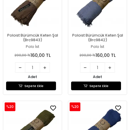
Poloist Bürümcük Keten Şal
Poloist Bürümcük Keten Şal
(Brc9843)
(Brc9842)
Polo İst
Polo İst
160,00 TL
160,00 TL
200,00 TL
200,00 TL
Adet
Adet
Sepete Ekle
Sepete Ekle
%20
%20