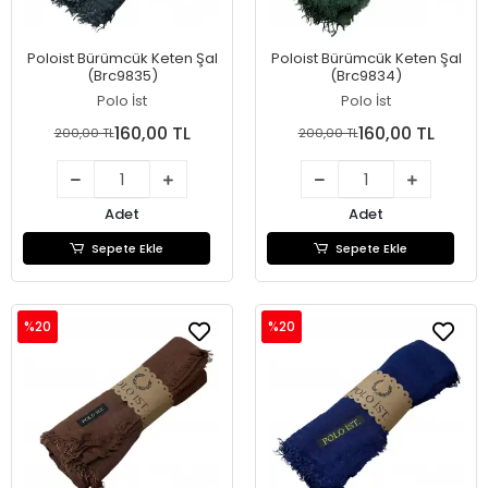
Poloist Bürümcük Keten Şal
Poloist Bürümcük Keten Şal
(Brc9835)
(Brc9834)
Polo İst
Polo İst
160,00 TL
160,00 TL
200,00 TL
200,00 TL
Adet
Adet
Sepete Ekle
Sepete Ekle
%20
%20