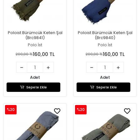
Poloist Bürümcük Keten Şal
Poloist Bürümcük Keten Şal
(Brc9841)
(Brc9840)
Polo İst
Polo İst
160,00 TL
160,00 TL
200,00 TL
200,00 TL
Adet
Adet
Sepete Ekle
Sepete Ekle
%20
%20