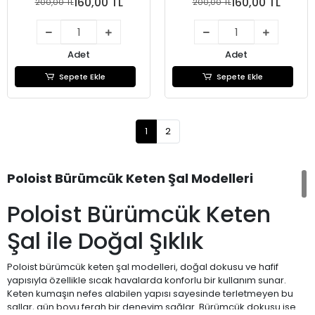
160,00 TL
160,00 TL
200,00 TL
200,00 TL
Adet
Adet
Sepete Ekle
Sepete Ekle
1
2
Poloist Bürümcük Keten Şal Modelleri
Poloist Bürümcük Keten
Şal ile Doğal Şıklık
Poloist bürümcük keten şal modelleri, doğal dokusu ve hafif
yapısıyla özellikle sıcak havalarda konforlu bir kullanım sunar.
Keten kumaşın nefes alabilen yapısı sayesinde terletmeyen bu
şallar, gün boyu ferah bir deneyim sağlar. Bürümcük dokusu ise