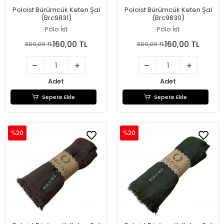
Poloist Bürümcük Keten Şal
Poloist Bürümcük Keten Şal
(Brc9831)
(Brc9830)
Polo İst
Polo İst
160,00 TL
160,00 TL
200,00 TL
200,00 TL
Adet
Adet
Sepete Ekle
Sepete Ekle
%20
%20