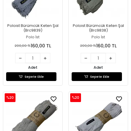
Poloist Bürümcük Keten Şal
Poloist Bürümcük Keten Şal
(Brc9839)
(Brc9838)
Polo İst
Polo İst
160,00 TL
160,00 TL
200,00 TL
200,00 TL
Adet
Adet
Sepete Ekle
Sepete Ekle
%20
%20