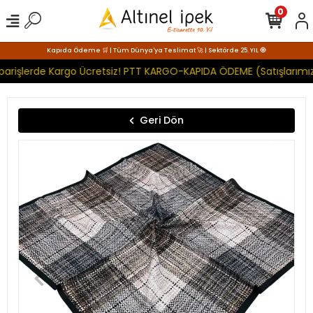
0
Kapıda Ödeme 🛒 | Tüm Dünya'ya Teslimat 🚀 | Sektörde 25. YIL 🧿
parişlerde Kargo Ücretsiz! PTT KARGO-KAPIDA ÖDEME (Satışlarımız
Geri Dön