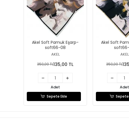
Akel Soft Pamuk Eşarp-
Akel Soft Pam
soft66-08
soft66
AKEL
AKEL
135,00 TL
13
350,00 TL
350,00 TL
Adet
Adet
Sepete Ekle
Sepete 