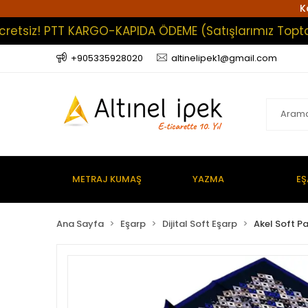
K
z! PTT KARGO-KAPIDA ÖDEME (Satışlarımız Toptan Olup
+905335928020
altinelipek1@gmail.com
METRAJ KUMAŞ
YAZMA
EŞ
Ana Sayfa
Eşarp
Dijital Soft Eşarp
Akel Soft P