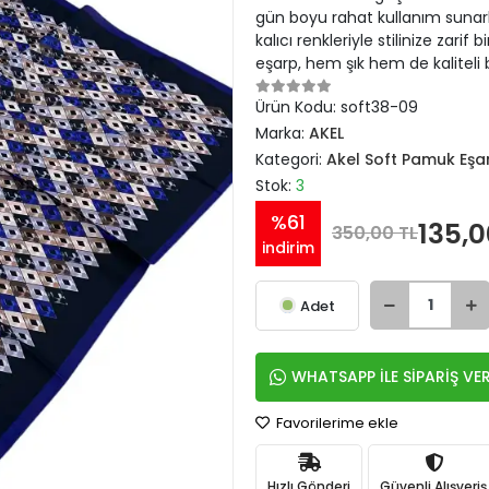
gün boyu rahat kullanım sunarken
kalıcı renkleriyle stilinize zarif
eşarp, hem şık hem de kaliteli 
Ürün Kodu:
soft38-09
Marka:
AKEL
Kategori:
Akel Soft Pamuk Eşa
Stok:
3
%61
135,0
350,00 TL
indirim
Adet
WHATSAPP İLE SİPARİŞ VE
Favorilerime ekle
Hızlı Gönderi
Güvenli Alışveriş