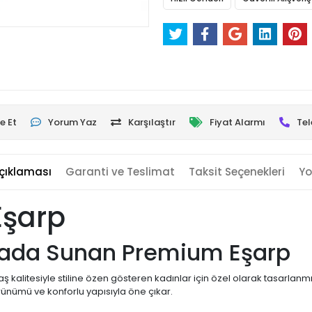
e Et
Yorum Yaz
Karşılaştır
Fiyat Alarmı
Tel
çıklaması
Garanti ve Teslimat
Taksit Seçenekleri
Yo
Eşarp
 Arada Sunan Premium Eşarp
kalitesiyle stiline özen gösteren kadınlar için özel olarak tasarlanm
rünümü ve konforlu yapısıyla öne çıkar.