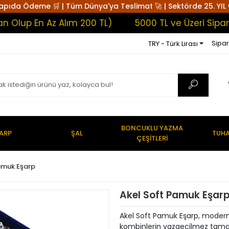
apıda Ödeme 🛒 | Tüm Dünya'ya Teslimat 🚀 | Sektörde 25. YIL 
 En Az Alım 200 TL)
5000 TL ve Üzeri Siparişler
Sipar
TRY - Türk Lirası
BONCUKLU YAZMA
ARP
ŞAL
TUHA
ÇEŞİTLERİ
amuk Eşarp
Akel Soft Pamuk Eşar
Akel Soft Pamuk Eşarp, modern
kombinlerin vazgeçilmez tama