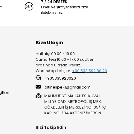
7 / 24 DESTEK
ya
Öneri ve şikayetlerinizi bize
iletebilirsiniz.
Bize Ulaşın
Haftaiçi 09:00 - 19:00
Cumartesi 10:00 - 17:00 saatleri
arasında ulaşabilirsiniz.
WhatsApp İletişim:
+90 53
3 592 80 20
+905335928020
altinelipek1@gmail.com
tleri
MAHMUDİYE MAHALLESİ KUVAİ
MİLLİYE CAD. METROPOL İŞ MRK.
GÖKDELEN İŞ MERKEZİ NO:105/1 İÇ
KAPI NO: Z34 AKDENİZ/MERSİN
Bizi Takip Edin