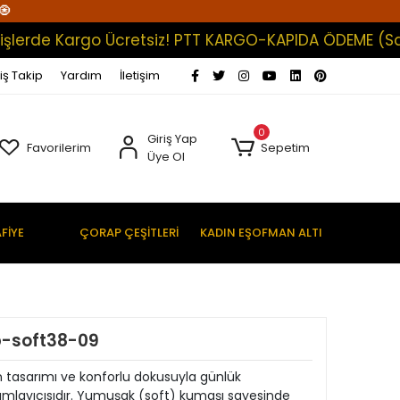
🧿
de Kargo Ücretsiz! PTT KARGO-KAPIDA ÖDEME (Satışları
iş Takip
Yardım
İletişim
0
Giriş Yap
Favorilerim
Sepetim
Üye Ol
FİYE
ÇORAP ÇEŞİTLERİ
KADIN EŞOFMAN ALTI
p-soft38-09
 tasarımı ve konforlu dokusuyla günlük
mlayıcısıdır. Yumuşak (soft) kumaşı sayesinde