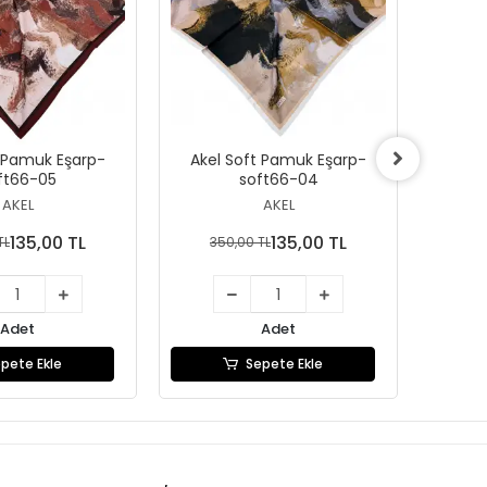
t Pamuk Eşarp-
Akel Soft Pamuk Eşarp-
Akel
ft66-05
soft66-04
AKEL
AKEL
135,00 TL
135,00 TL
TL
350,00 TL
35
Adet
Adet
pete Ekle
Sepete Ekle