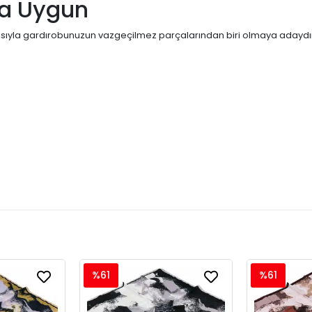
ma Uygun
ısıyla gardırobunuzun vazgeçilmez parçalarından biri olmaya adaydır.
%61
%61