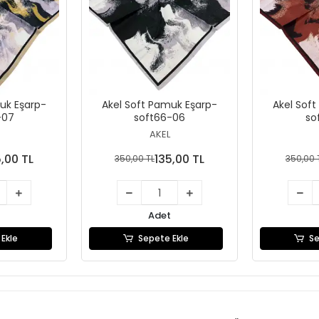
uk Eşarp-
Akel Soft Pamuk Eşarp-
Akel Sof
-07
soft66-06
so
AKEL
5,00 TL
135,00 TL
350,00 TL
350,00 
Adet
Ekle
Sepete Ekle
Se