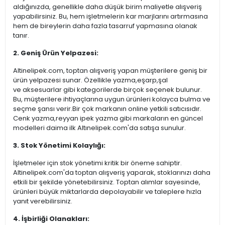
aldığınızda, genellikle daha düşük birim maliyetle alışveriş
yapabilirsiniz. Bu, hem işletmelerin kar marjlarını artırmasına
hem de bireylerin daha fazla tasarruf yapmasına olanak
tanır.
2. Geniş Ürün Yelpazesi:
Altinelipek.com, toptan alışveriş yapan müşterilere geniş bir
ürün yelpazesi sunar. Özellikle yazma,eşarp,şal
ve aksesuarlar gibi kategorilerde birçok seçenek bulunur.
Bu, müşterilere ihtiyaçlarına uygun ürünleri kolayca bulma ve
seçme şansı verir.Bir çok markanın online yetkili satıcısıdır.
Cenk yazma,reyyan ipek yazma gibi markaların en güncel
modelleri daima ilk Altınelipek.com'da satışa sunulur.
3. Stok Yönetimi Kolaylığı:
İşletmeler için stok yönetimi kritik bir öneme sahiptir.
Altinelipek.com'da toptan alışveriş yaparak, stoklarınızı daha
etkili bir şekilde yönetebilirsiniz. Toptan alımlar sayesinde,
ürünleri büyük miktarlarda depolayabilir ve taleplere hızla
yanıt verebilirsiniz.
4. İşbirliği Olanakları: