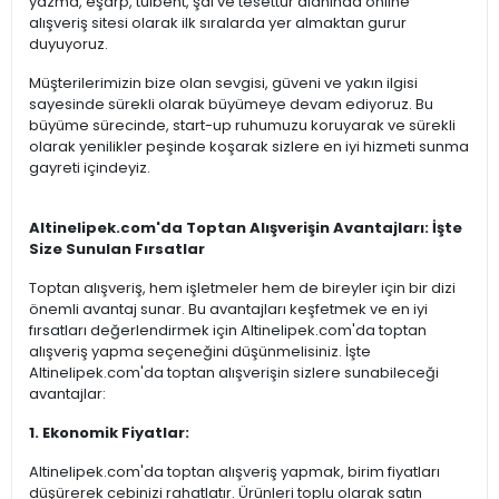
yazma, eşarp, tülbent, şal ve tesettür alanında online
alışveriş sitesi olarak ilk sıralarda yer almaktan gurur
duyuyoruz.
Müşterilerimizin bize olan sevgisi, güveni ve yakın ilgisi
sayesinde sürekli olarak büyümeye devam ediyoruz. Bu
büyüme sürecinde, start-up ruhumuzu koruyarak ve sürekli
olarak yenilikler peşinde koşarak sizlere en iyi hizmeti sunma
gayreti içindeyiz.
Altinelipek.com'da Toptan Alışverişin Avantajları: İşte
Size Sunulan Fırsatlar
Toptan alışveriş, hem işletmeler hem de bireyler için bir dizi
önemli avantaj sunar. Bu avantajları keşfetmek ve en iyi
fırsatları değerlendirmek için Altinelipek.com'da toptan
alışveriş yapma seçeneğini düşünmelisiniz. İşte
Altinelipek.com'da toptan alışverişin sizlere sunabileceği
avantajlar:
1. Ekonomik Fiyatlar:
Altinelipek.com'da toptan alışveriş yapmak, birim fiyatları
düşürerek cebinizi rahatlatır. Ürünleri toplu olarak satın