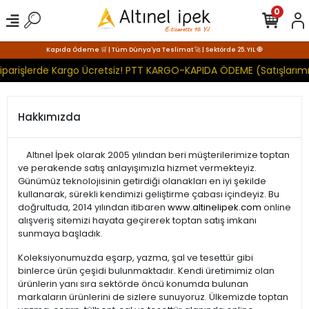
0
Kapıda Ödeme 🛒 | Tüm Dünya'ya Teslimat 🚀 | Sektörde 25. YIL 🧿
iparişlerde Kargo Ücretsiz! PTT KARGO-KAPIDA ÖDEME (Satışlarımı
Hakkımızda
Altınel İpek olarak 2005 yılından beri müşterilerimize toptan
ve perakende satış anlayışımızla hizmet vermekteyiz.
Günümüz teknolojisinin getirdiği olanakları en iyi şekilde
kullanarak, sürekli kendimizi geliştirme çabası içindeyiz. Bu
doğrultuda, 2014 yılından itibaren
www.altinelipek.com
online
alışveriş sitemizi hayata geçirerek toptan satış imkanı
sunmaya başladık.
Koleksiyonumuzda eşarp, yazma, şal ve tesettür gibi
binlerce ürün çeşidi bulunmaktadır. Kendi üretimimiz olan
ürünlerin yanı sıra sektörde öncü konumda bulunan
markaların ürünlerini de sizlere sunuyoruz. Ülkemizde toptan