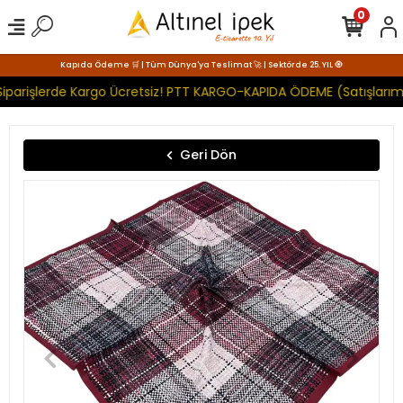
0
Kapıda Ödeme 🛒 | Tüm Dünya'ya Teslimat 🚀 | Sektörde 25. YIL 🧿
iparişlerde Kargo Ücretsiz! PTT KARGO-KAPIDA ÖDEME (Satışlarımı
Geri Dön