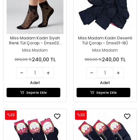
Miss Madam Kadın Siyah
Miss Madam Kadın Desenli
Renk Tül Çorap - (mss02-
Tül Çorap - (mss01-18)
01)
Miss Madam
Miss Madam
240,00 TL
240,00 TL
360,00 TL
360,00 TL
Adet
Adet
Sepete Ekle
Sepete Ekle
%33
%33