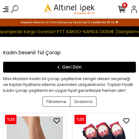
0
Kapıda Ödeme 🛒 | Tüm Dünya'ya Teslimat 🚀 | Sektörde 25. YIL 🧿
iparişlerde Kargo Ücretsiz! PTT KARGO-KAPIDA ÖDEME (Satışlarımı
Kadın Desenli Tül Çorap
Geri Dön
Miss Madam kadın tül çorap çeşitlerine zengin desen seçeneği
ve toptan fiyatlarla sitemiz üzerinden ulaşabilirsiniz. Toptan Fiyatlı
kadın çorap çeşitlerini en uygun fiyat garantisiyle hemen alın!
Filtreleme
Sıralama
%33
%33