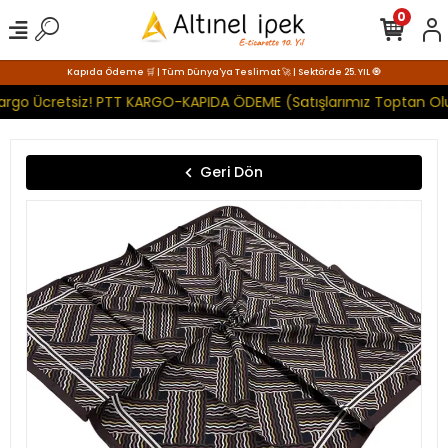
0
Kapıda Ödeme 🛒 | Tüm Dünya'ya Teslimat 🚀 | Sektörde 25. YIL 🧿
Kargo Ücretsiz! PTT KARGO-KAPIDA ÖDEME (Satışlarımız Toptan Olup
Geri Dön