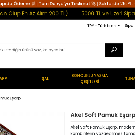
apıda Ödeme 🛒 | Tüm Dünya'ya Teslimat 🚀 | Sektörde 25. YIL 
p En Az Alım 200 TL)
5000 TL ve Üzeri Siparişle
Sipar
TRY - Türk Lirası
BONCUKLU YAZMA
ARP
ŞAL
TUHA
ÇEŞİTLERİ
amuk Eşarp
Akel Soft Pamuk Eşar
Akel Soft Pamuk Eşarp, modern
kombinlerin vazgeçilmez tama