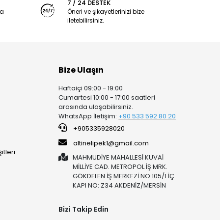
7 / 24 DESTEK
ya
Öneri ve şikayetlerinizi bize
iletebilirsiniz.
Bize Ulaşın
Haftaiçi 09:00 - 19:00
Cumartesi 10:00 - 17:00 saatleri
arasında ulaşabilirsiniz.
WhatsApp İletişim:
+90 53
3 592 80 20
+905335928020
altinelipek1@gmail.com
tleri
MAHMUDİYE MAHALLESİ KUVAİ
MİLLİYE CAD. METROPOL İŞ MRK.
GÖKDELEN İŞ MERKEZİ NO:105/1 İÇ
KAPI NO: Z34 AKDENİZ/MERSİN
Bizi Takip Edin