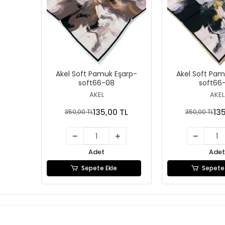
Akel Soft Pamuk Eşarp-
Akel Soft Pam
soft66-08
soft66
AKEL
AKEL
135,00 TL
13
350,00 TL
350,00 TL
Adet
Adet
Sepete Ekle
Sepete 