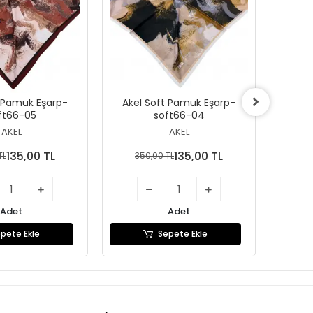
t Pamuk Eşarp-
Akel Soft Pamuk Eşarp-
Akel
ft66-05
soft66-04
AKEL
AKEL
135,00 TL
135,00 TL
TL
350,00 TL
35
Adet
Adet
pete Ekle
Sepete Ekle