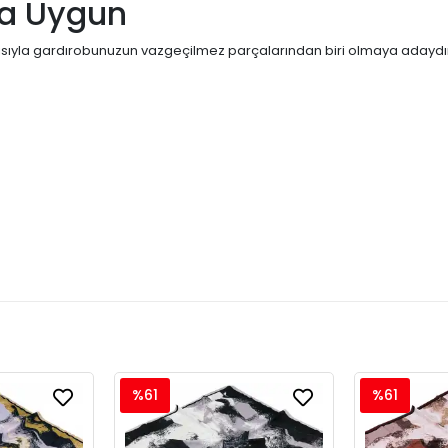
ma Uygun
ısıyla gardırobunuzun vazgeçilmez parçalarından biri olmaya adaydır.
%61
%61