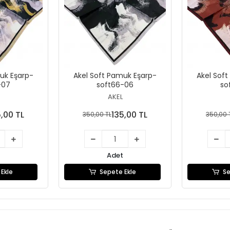
uk Eşarp-
Akel Soft Pamuk Eşarp-
Akel Sof
-07
soft66-06
so
AKEL
5,00 TL
135,00 TL
350,00 TL
350,00 
Adet
Ekle
Sepete Ekle
Se