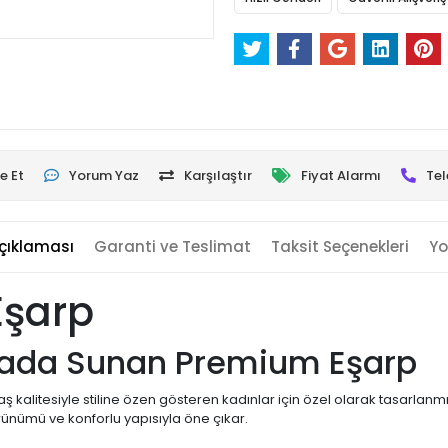
e Et
Yorum Yaz
Karşılaştır
Fiyat Alarmı
Tel
çıklaması
Garanti ve Teslimat
Taksit Seçenekleri
Yo
Eşarp
 Arada Sunan Premium Eşarp
kalitesiyle stiline özen gösteren kadınlar için özel olarak tasarlanm
rünümü ve konforlu yapısıyla öne çıkar.