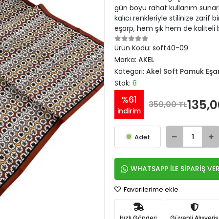
gün boyu rahat kullanım sunarken
kalıcı renkleriyle stilinize zarif
eşarp, hem şık hem de kaliteli 
Ürün Kodu:
soft40-09
Marka:
AKEL
Kategori:
Akel Soft Pamuk Eşa
Stok:
8
%61
135,0
350,00 TL
indirim
Adet
WHATSAPP İLE SİPARİŞ VE
Favorilerime ekle
Hızlı Gönderi
Güvenli Alışveriş