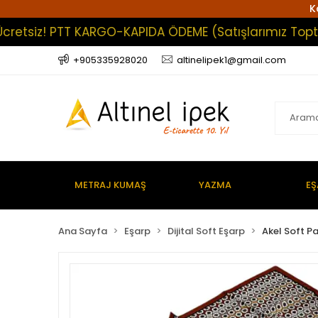
K
siz! PTT KARGO-KAPIDA ÖDEME (Satışlarımız Toptan Olu
+905335928020
altinelipek1@gmail.com
METRAJ KUMAŞ
YAZMA
EŞ
Ana Sayfa
Eşarp
Dijital Soft Eşarp
Akel Soft P