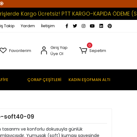
🧿
rde Kargo Ücretsiz! PTT KARGO-KAPIDA ÖDEME (Satışlar
iş Takip
Yardım
İletişim
0
Giriş Yap
Favorilerim
Sepetim
Üye Ol
FİYE
ÇORAP ÇEŞİTLERİ
KADIN EŞOFMAN ALTI
p-soft40-09
 tasarımı ve konforlu dokusuyla günlük
mlayıcısıdır. Yumuşak (soft) kumaşı sayesinde