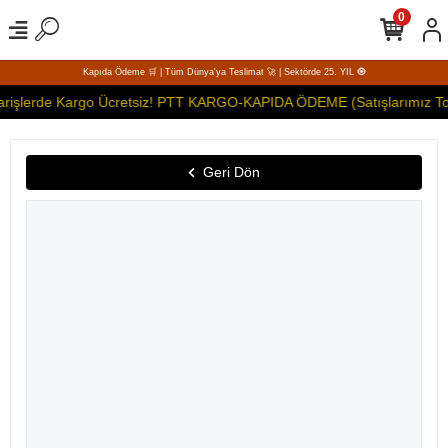
0
Kapıda Ödeme 🛒 | Tüm Dünya'ya Teslimat 🚀 | Sektörde 25. YIL 🧿
arişlerde Kargo Ücretsiz! PTT KARGO-KAPIDA ÖDEME (Satışlarımız Top
Geri Dön