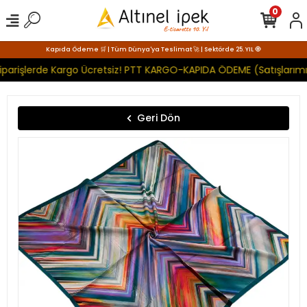
0
Kapıda Ödeme 🛒 | Tüm Dünya'ya Teslimat 🚀 | Sektörde 25. YIL 🧿
parişlerde Kargo Ücretsiz! PTT KARGO-KAPIDA ÖDEME (Satışlarımız
Geri Dön