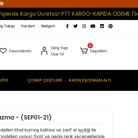
🧿
de Kargo Ücretsiz! PTT KARGO-KAPIDA ÖDEME (Satışlar
iş Takip
Yardım
İletişim
0
Giriş Yap
Favorilerim
Sepetim
Üye Ol
FİYE
ÇORAP ÇEŞİTLERİ
KADIN EŞOFMAN ALTI
 Yazma - (SEP01-21)
leri ithal kumaş kalitesi ve zarif el işçiliği ile
modelleri uygun fiyat ve geniş renk seçenekleriyle