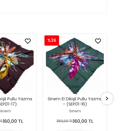
%36
%36
kişli Pullu Yazma
Sinem El Dikişli Pullu Yazma
Sinem 
SEP01-17)
- (SEP01-16)
Sinem
Sinem
160,00 TL
160,00 TL
TL
250,00 TL
25