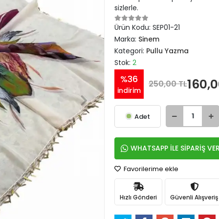
sizlerle.
Ürün Kodu:
SEP01-21
Marka:
Sinem
Kategori:
Pullu Yazma
Stok:
2
%36
160,0
250,00 TL
indirim
Adet
WHATSAPP İLE SİPARİŞ VE
Favorilerime ekle
Hızlı Gönderi
Güvenli Alışveriş