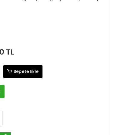
0 TL
Sepete Ekle
R