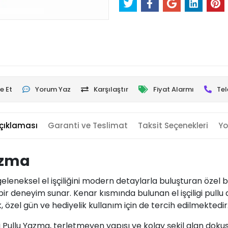
e Et
Yorum Yaz
Karşılaştır
Fiyat Alarmı
Tel
çıklaması
Garanti ve Teslimat
Taksit Seçenekleri
Yo
Yazma
 geleneksel el işçiliğini modern detaylarla buluşturan özel 
bir deneyim sunar. Kenar kısmında bulunan el işçiligi pullu 
k, özel gün ve hediyelik kullanım için de tercih edilmektedir
li Pullu Yazma, terletmeyen yapısı ve kolay şekil alan dokusu