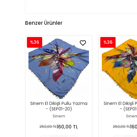
Benzer Ürünler
%36
%36
Sinem El Dikişli Pullu Yazma
Sinem El Dikişli
- (SEP01-20)
- (SEP01
Sinem
Sine
160,00 TL
16
250,00 TL
250,00 TL