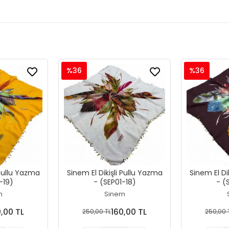
%36
%36
 Pullu Yazma
Sinem El Dikişli Pullu Yazma
Sinem El Di
-19)
- (SEP01-18)
- (
m
Sinem
0,00 TL
160,00 TL
250,00 TL
250,00 