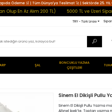
apıda Ödeme 🛒 | Tüm Dünya'ya Teslimat 🚀 | Sektörde 25. YIL 
p En Az Alım 200 TL)
5000 TL ve Üzeri Siparişler
Sipar
TRY - Türk Lirası
BONCUKLU YAZMA
ARP
ŞAL
TUHA
ÇEŞİTLERİ
Sinem El Dikişli Pullu
Sinem El Dikişli Pullu Yazma model
Altınel İpek’te. Toptan yazma 