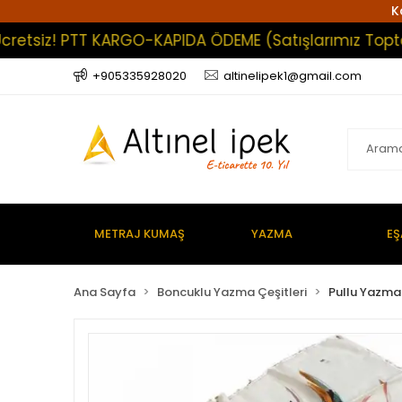
K
iz! PTT KARGO-KAPIDA ÖDEME (Satışlarımız Toptan Olu
+905335928020
altinelipek1@gmail.com
METRAJ KUMAŞ
YAZMA
EŞ
Ana Sayfa
Boncuklu Yazma Çeşitleri
Pullu Yazma