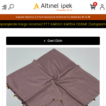
0
Kapıda Ödeme 🛒 | Tüm Dünya'ya Teslimat 🚀 | Sektörde 25. YIL 🧿
iparişlerde Kargo Ücretsiz! PTT KARGO-KAPIDA ÖDEME (Satışlarımı
Geri Dön