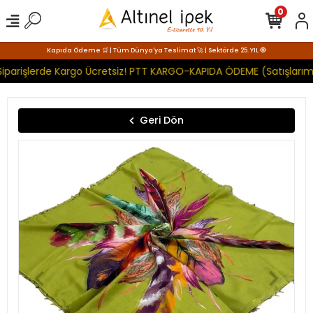
0
Kapıda Ödeme 🛒 | Tüm Dünya'ya Teslimat 🚀 | Sektörde 25. YIL 🧿
iparişlerde Kargo Ücretsiz! PTT KARGO-KAPIDA ÖDEME (Satışlarımı
Geri Dön