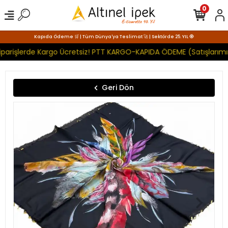
0
Kapıda Ödeme 🛒 | Tüm Dünya'ya Teslimat 🚀 | Sektörde 25. YIL 🧿
parişlerde Kargo Ücretsiz! PTT KARGO-KAPIDA ÖDEME (Satışlarımız
Geri Dön