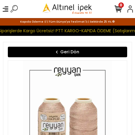
0
Kapıda Ödeme 🛒 | Tüm Dünya'ya Teslimat 🚀 | Sektörde 25. YIL 🧿
iparişlerde Kargo Ücretsiz! PTT KARGO-KAPIDA ÖDEME (Satışlarımı
Geri Dön