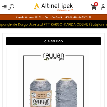
0
Kapıda Ödeme 🛒 | Tüm Dünya'ya Teslimat 🚀 | Sektörde 25. YIL 🧿
iparişlerde Kargo Ücretsiz! PTT KARGO-KAPIDA ÖDEME (Satışlarımı
Geri Dön