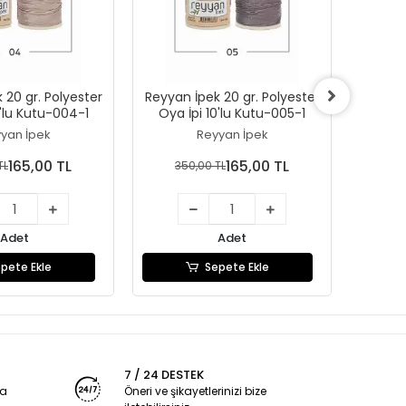
 20 gr. Polyester
Reyyan İpek 20 gr. Polyester
Reyyan 
0'lu Kutu-004-1
Oya İpi 10'lu Kutu-005-1
Oya 
yan İpek
Reyyan İpek
165,00 TL
165,00 TL
TL
350,00 TL
35
Adet
Adet
pete Ekle
Sepete Ekle
7 / 24 DESTEK
ya
Öneri ve şikayetlerinizi bize