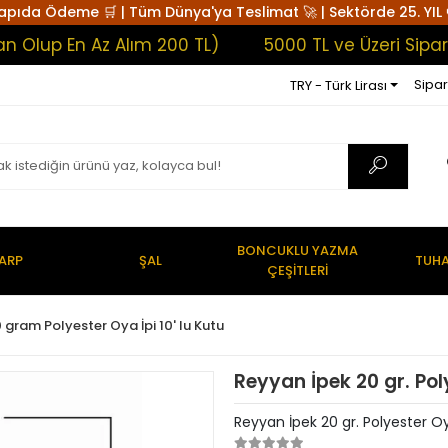
apıda Ödeme 🛒 | Tüm Dünya'ya Teslimat 🚀 | Sektörde 25. YIL 
p En Az Alım 200 TL)
5000 TL ve Üzeri Siparişle
Sipar
TRY - Türk Lirası
BONCUKLU YAZMA
ARP
ŞAL
TUHA
ÇEŞİTLERİ
 gram Polyester Oya İpi 10' lu Kutu
Reyyan İpek 20 gr. Pol
Reyyan İpek 20 gr. Polyester Oy