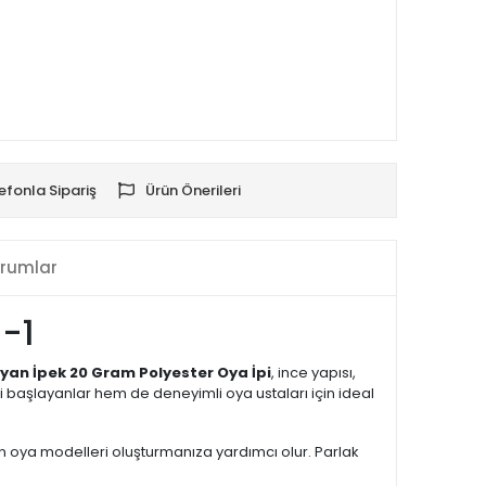
efonla Sipariş
Ürün Önerileri
rumlar
6-1
yan İpek 20 Gram Polyester Oya İpi
, ince yapısı,
 başlayanlar hem de deneyimli oya ustaları için ideal
ün oya modelleri oluşturmanıza yardımcı olur. Parlak