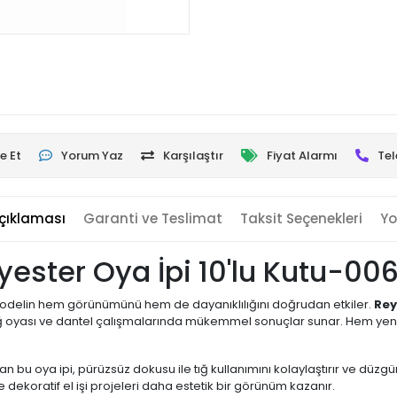
e Et
Yorum Yaz
Karşılaştır
Fiyat Alarmı
Tel
çıklaması
Garanti ve Teslimat
Taksit Seçenekleri
Yo
yester Oya İpi 10'lu Kutu-00
an modelin hem görünümünü hem de dayanıklılığını doğrudan etkiler.
Rey
tığ oyası ve dantel çalışmalarında mükemmel sonuçlar sunar. Hem yeni
n bu oya ipi, pürüzsüz dokusu ile tığ kullanımını kolaylaştırır ve düzg
ekoratif el işi projeleri daha estetik bir görünüm kazanır.