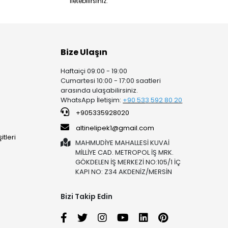
iletebilirsiniz.
Bize Ulaşın
Haftaiçi 09:00 - 19:00
Cumartesi 10:00 - 17:00 saatleri
arasında ulaşabilirsiniz.
WhatsApp İletişim:
+90 53
3 592 80 20
+905335928020
altinelipek1@gmail.com
tleri
MAHMUDİYE MAHALLESİ KUVAİ
MİLLİYE CAD. METROPOL İŞ MRK.
GÖKDELEN İŞ MERKEZİ NO:105/1 İÇ
KAPI NO: Z34 AKDENİZ/MERSİN
Bizi Takip Edin