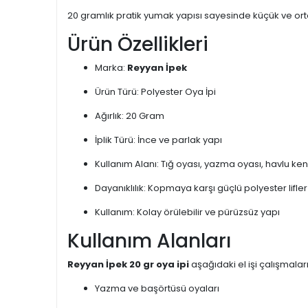
20 gramlık pratik yumak yapısı sayesinde küçük ve orta ö
Ürün Özellikleri
Marka:
Reyyan İpek
Ürün Türü: Polyester Oya İpi
Ağırlık: 20 Gram
İplik Türü: İnce ve parlak yapı
Kullanım Alanı: Tığ oyası, yazma oyası, havlu kenar
Dayanıklılık: Kopmaya karşı güçlü polyester lifler
Kullanım: Kolay örülebilir ve pürüzsüz yapı
Kullanım Alanları
Reyyan İpek 20 gr oya ipi
aşağıdaki el işi çalışmaları
Yazma ve başörtüsü oyaları