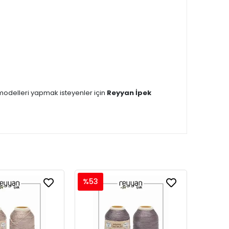
 modelleri yapmak isteyenler için
Reyyan İpek
%53
%53