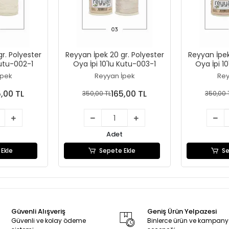
r. Polyester
Reyyan İpek 20 gr. Polyester
Reyyan İpek
Kutu-002-1
Oya İpi 10'lu Kutu-003-1
Oya İpi 1
İpek
Reyyan İpek
Rey
5,00 TL
165,00 TL
350,00 TL
350,00 
Adet
Ekle
Sepete Ekle
Se
Güvenli Alışveriş
Geniş Ürün Yelpazesi
Güvenli ve kolay ödeme
Binlerce ürün ve kampan