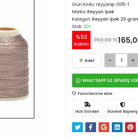
Ürün Kodu:
reyyanip-006-1
Marka:
Reyyan İpek
Kategori:
Reyyan İpek 20 gram 
Stok:
20+
%53
165,0
350,00 TL
indirim
Adet
WHATSAPP İLE SİPARİŞ VE
Favorilerime ekle
Hızlı Gönderi
Güvenli Alışveriş