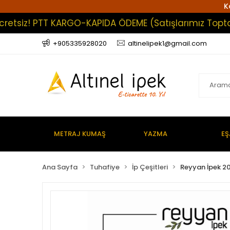
K
siz! PTT KARGO-KAPIDA ÖDEME (Satışlarımız Toptan Olu
+905335928020
altinelipek1@gmail.com
METRAJ KUMAŞ
YAZMA
EŞ
Ana Sayfa
Tuhafiye
İp Çeşitleri
Reyyan İpek 20