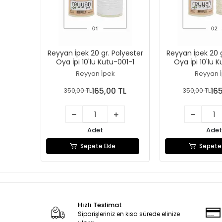
Reyyan İpek 20 gr. Polyester
Reyyan İpek 20 g
Oya İpi 10'lu Kutu-001-1
Oya İpi 10'lu 
Reyyan İpek
Reyyan 
165,00 TL
16
350,00 TL
350,00 TL
Adet
Adet
Sepete Ekle
Sepete 
Hızlı Teslimat
Siparişleriniz en kısa sürede elinize