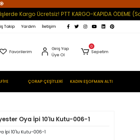
🧿
rde Kargo Ücretsiz! PTT KARGO-KAPIDA ÖDEME (Satışlar
iş Takip
Yardım
İletişim
0
Giriş Yap
Favorilerim
Sepetim
Üye Ol
FİYE
ÇORAP ÇEŞİTLERİ
KADIN EŞOFMAN ALTI
yester Oya İpi 10'lu Kutu-006-1
a İpi 10'lu Kutu-006-1