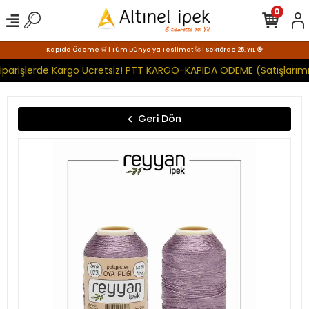
0
Kapıda Ödeme 🛒 | Tüm Dünya'ya Teslimat 🚀 | Sektörde 25. YIL 🧿
iparişlerde Kargo Ücretsiz! PTT KARGO-KAPIDA ÖDEME (Satışlarımı
Geri Dön