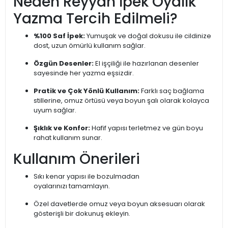
Neden Reyyan İpek Oyalık
Yazma Tercih Edilmeli?
%100 Saf İpek:
Yumuşak ve doğal dokusu ile cildinize
dost, uzun ömürlü kullanım sağlar.
Özgün Desenler:
El işçiliği ile hazırlanan desenler
sayesinde her yazma eşsizdir.
Pratik ve Çok Yönlü Kullanım:
Farklı saç bağlama
stillerine, omuz örtüsü veya boyun şalı olarak kolayca
uyum sağlar.
Şıklık ve Konfor:
Hafif yapısı terletmez ve gün boyu
rahat kullanım sunar.
Kullanım Önerileri
Sıkı kenar yapısı ile bozulmadan
oyalarınızı tamamlayın.
Özel davetlerde omuz veya boyun aksesuarı olarak
gösterişli bir dokunuş ekleyin.