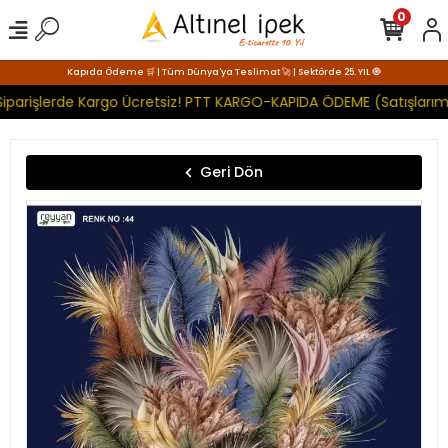
0
Kapıda Ödeme 🛒 | Tüm Dünya'ya Teslimat 🚀 | Sektörde 25. YIL 🧿
iparişlerde Kargo Ücretsiz! PTT KARGO-KAPIDA ÖDEME (Satışlarımı
Geri Dön