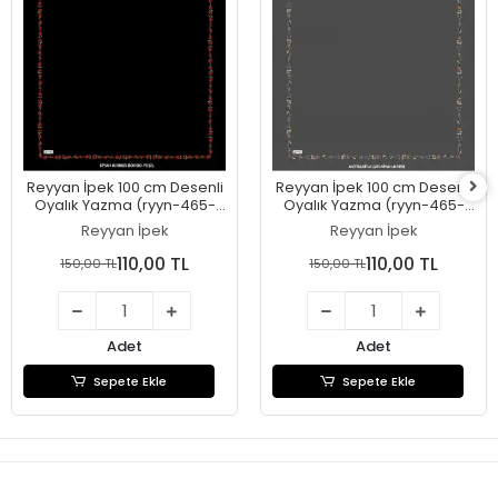
Reyyan İpek 100 cm Desenli
Reyyan İpek 100 cm Desenli
Oyalık Yazma (ryyn-465-
Oyalık Yazma (ryyn-465-
27)
26)
Reyyan İpek
Reyyan İpek
110,00 TL
110,00 TL
150,00 TL
150,00 TL
Adet
Adet
Sepete Ekle
Sepete Ekle