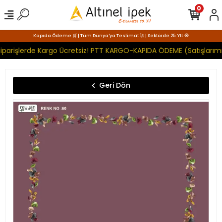
0
Kapıda Ödeme 🛒 | Tüm Dünya'ya Teslimat 🚀 | Sektörde 25. YIL 🧿
iparişlerde Kargo Ücretsiz! PTT KARGO-KAPIDA ÖDEME (Satışlarımı
Geri Dön