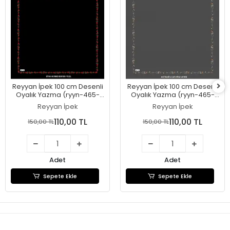
Reyyan İpek 100 cm Desenli
Reyyan İpek 100 cm Desenli
Oyalık Yazma (ryyn-465-
Oyalık Yazma (ryyn-465-
27)
26)
Reyyan İpek
Reyyan İpek
110,00 TL
110,00 TL
150,00 TL
150,00 TL
Adet
Adet
Sepete Ekle
Sepete Ekle