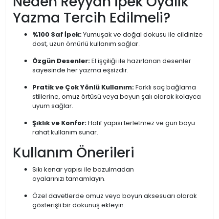
Neden Reyyan İpek Oyalık
Yazma Tercih Edilmeli?
%100 Saf İpek:
Yumuşak ve doğal dokusu ile cildinize
dost, uzun ömürlü kullanım sağlar.
Özgün Desenler:
El işçiliği ile hazırlanan desenler
sayesinde her yazma eşsizdir.
Pratik ve Çok Yönlü Kullanım:
Farklı saç bağlama
stillerine, omuz örtüsü veya boyun şalı olarak kolayca
uyum sağlar.
Şıklık ve Konfor:
Hafif yapısı terletmez ve gün boyu
rahat kullanım sunar.
Kullanım Önerileri
Sıkı kenar yapısı ile bozulmadan
oyalarınızı tamamlayın.
Özel davetlerde omuz veya boyun aksesuarı olarak
gösterişli bir dokunuş ekleyin.