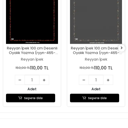
Reyyan İpek 100 cm Desenli
Reyyan İpek 100 cm Desenli
Oyalık Yazma (ryyn-465-
Oyalık Yazma (ryyn-465-
27)
26)
Reyyan İpek
Reyyan İpek
110,00 TL
110,00 TL
150,00 TL
150,00 TL
Adet
Adet
Sepete Ekle
Sepete Ekle