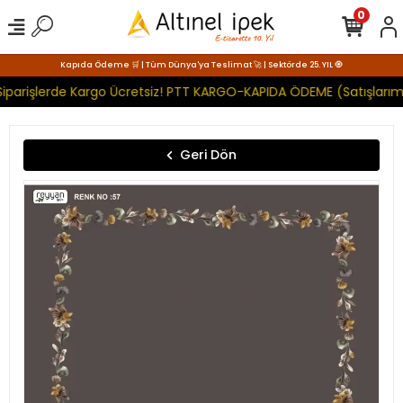
0
Kapıda Ödeme 🛒 | Tüm Dünya'ya Teslimat 🚀 | Sektörde 25. YIL 🧿
iparişlerde Kargo Ücretsiz! PTT KARGO-KAPIDA ÖDEME (Satışlarımı
Geri Dön