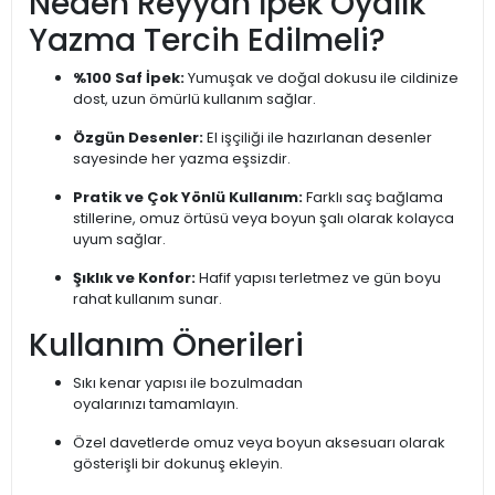
Neden Reyyan İpek Oyalık
Yazma Tercih Edilmeli?
%100 Saf İpek:
Yumuşak ve doğal dokusu ile cildinize
dost, uzun ömürlü kullanım sağlar.
Özgün Desenler:
El işçiliği ile hazırlanan desenler
sayesinde her yazma eşsizdir.
Pratik ve Çok Yönlü Kullanım:
Farklı saç bağlama
stillerine, omuz örtüsü veya boyun şalı olarak kolayca
uyum sağlar.
Şıklık ve Konfor:
Hafif yapısı terletmez ve gün boyu
rahat kullanım sunar.
Kullanım Önerileri
Sıkı kenar yapısı ile bozulmadan
oyalarınızı tamamlayın.
Özel davetlerde omuz veya boyun aksesuarı olarak
gösterişli bir dokunuş ekleyin.