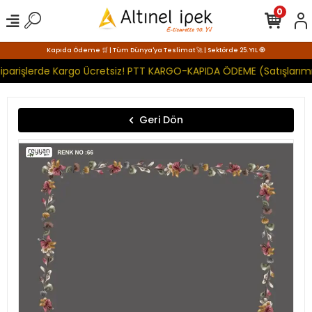
0
Kapıda Ödeme 🛒 | Tüm Dünya'ya Teslimat 🚀 | Sektörde 25. YIL 🧿
iparişlerde Kargo Ücretsiz! PTT KARGO-KAPIDA ÖDEME (Satışlarımı
Geri Dön