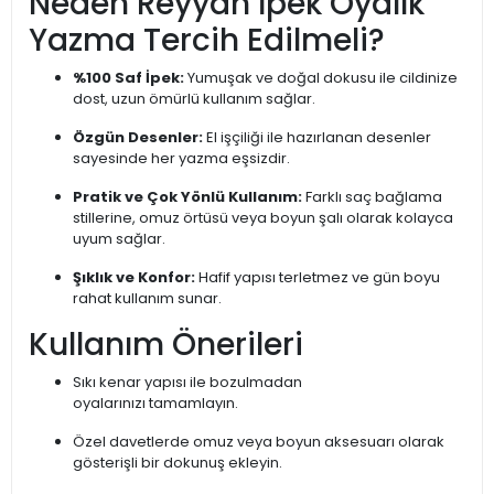
Neden Reyyan İpek Oyalık
Yazma Tercih Edilmeli?
%100 Saf İpek:
Yumuşak ve doğal dokusu ile cildinize
dost, uzun ömürlü kullanım sağlar.
Özgün Desenler:
El işçiliği ile hazırlanan desenler
sayesinde her yazma eşsizdir.
Pratik ve Çok Yönlü Kullanım:
Farklı saç bağlama
stillerine, omuz örtüsü veya boyun şalı olarak kolayca
uyum sağlar.
Şıklık ve Konfor:
Hafif yapısı terletmez ve gün boyu
rahat kullanım sunar.
Kullanım Önerileri
Sıkı kenar yapısı ile bozulmadan
oyalarınızı tamamlayın.
Özel davetlerde omuz veya boyun aksesuarı olarak
gösterişli bir dokunuş ekleyin.