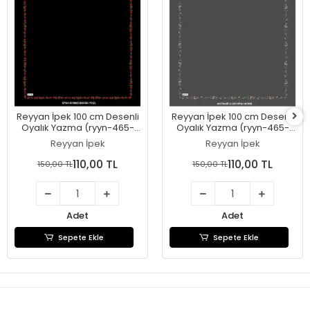
Reyyan İpek 100 cm Desenli
Reyyan İpek 100 cm Desenli
Oyalık Yazma (ryyn-465-
Oyalık Yazma (ryyn-465-
27)
26)
Reyyan İpek
Reyyan İpek
110,00 TL
110,00 TL
150,00 TL
150,00 TL
Adet
Adet
Sepete Ekle
Sepete Ekle