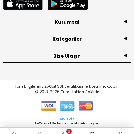
⸻
Kurumsal
4️⃣ Günlük ve Özel Kombinlere Uyumlu
İster spor kombin, ister klasik bir stil… Locella Soft eşarp hem
Kategoriler
günlük kullanım hem de özel gün kombinleri için uygundur.
Tok duruşu sayesinde daha şık bir görünüm sağlar.
Bize Ulaşın
“Tesettür kombin şal önerisi” arayanlar için ideal bir
modeldir.
⸻
5️⃣ Uygun Fiyatlı ve Şık
Tüm bilgileriniz 256bit SSL Sertifikası ile korunmaktadır.
© 2013-2026
Tüm Hakları Saklıdır
Kaliteli dokusuna rağmen ulaşılabilir fiyat aralığında olması,
Locella Soft eşarbı en çok satan eşarp modelleri arasına
taşımıştır.
MoiSoft
⸻
E-Ticaret Sistemleri ile Hazırlanmıştır.
Sonuç: Locella Soft Eşarp Kimler İçin Uygun?
0