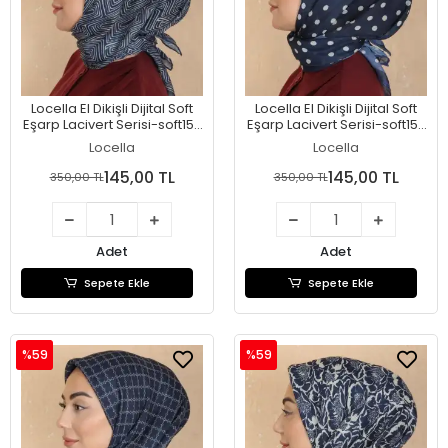
Locella El Dikişli Dijital Soft
Locella El Dikişli Dijital Soft
Eşarp Lacivert Serisi-soft15-
Eşarp Lacivert Serisi-soft15-
05
04
Locella
Locella
145,00 TL
145,00 TL
350,00 TL
350,00 TL
Adet
Adet
Sepete Ekle
Sepete Ekle
%59
%59