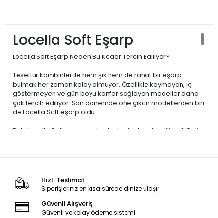
Locella Soft Eşarp
Locella Soft Eşarp Neden Bu Kadar Tercih Ediliyor?
Tesettür kombinlerde hem şık hem de rahat bir eşarp
bulmak her zaman kolay olmuyor. Özellikle kaymayan, iç
göstermeyen ve gün boyu konfor sağlayan modeller daha
çok tercih ediliyor. Son dönemde öne çıkan modellerden biri
de Locella Soft eşarp oldu.
Peki Locella Soft eşarp neden bu kadar tercih ediliyor? Gelin
birlikte inceleyelim.
⸻
1️⃣ Kaymayan ve Tok Duran Yapı
Hızlı Teslimat
Siparişleriniz en kısa sürede elinize ulaşır.
Bir eşarp seçerken en önemli kriterlerden biri kayma
Güvenli Alışveriş
yapmamasıdır. Locella Soft eşarp, özel dokusu sayesinde
Güvenli ve kolay ödeme sistemi
başta sabit durur. Bu özelliği sayesinde gün içinde sürekli