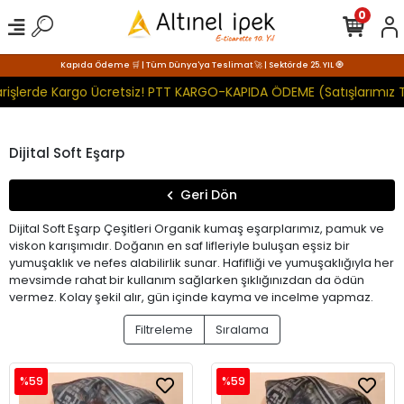
0
Kapıda Ödeme 🛒 | Tüm Dünya'ya Teslimat 🚀 | Sektörde 25. YIL 🧿
işlerde Kargo Ücretsiz! PTT KARGO-KAPIDA ÖDEME (Satışlarımız Top
Dijital Soft Eşarp
Geri Dön
Dijital Soft Eşarp Çeşitleri Organik kumaş eşarplarımız, pamuk ve
viskon karışımıdır. Doğanın en saf lifleriyle buluşan eşsiz bir
yumuşaklık ve nefes alabilirlik sunar. Hafifliği ve yumuşaklığıyla her
mevsimde rahat bir kullanım sağlarken şıklığınızdan da ödün
vermez. Kolay şekil alır, gün içinde kayma ve incelme yapmaz.
Filtreleme
Sıralama
%59
%59