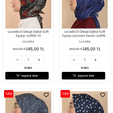
Locella El Dikişli Dijital Soft
Locella El Dikişli Dijital Soft
Eşarp-soft16-01
Eşarp Lacivert Serisi-soft15-
07
Locella
Locella
145,00 TL
145,00 TL
350,00 TL
350,00 TL
Adet
Adet
Sepete Ekle
Sepete Ekle
%59
%59