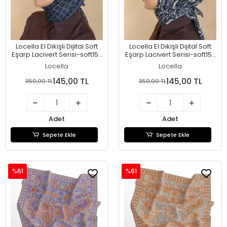
Locella El Dikişli Dijital Soft
Locella El Dikişli Dijital Soft
Eşarp Lacivert Serisi-soft15-
Eşarp Lacivert Serisi-soft15-
03
02
Locella
Locella
145,00 TL
145,00 TL
350,00 TL
350,00 TL
Adet
Adet
Sepete Ekle
Sepete Ekle
%61
%61