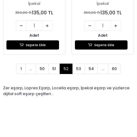
İpekal
İpekal
135,00 TL
135,00 TL
350,00 TL
350,00 TL
Adet
Adet
Sepete Ekle
Sepete Ekle
1
...
50
51
52
53
54
...
60
Zer eşarp, Lopres Eşarp, Locella eşarp, İpekal eşarp ve yüzlerce
dijital soft eşarp çeşitleri...