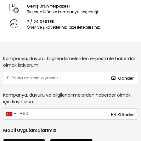
düzeltme ihtiyacı oluşturmaz.
Geniş Ürün Yelpazesi
Binlerce ürün ve kampanya seçeneği
“Kaymayan eşarp modeli” arayanlar için ideal bir tercihtir.
7 / 24 DESTEK
⸻
Öneri ve şikayetlerinizi bize iletebilirsiniz.
2️⃣ İç Göstermeyen Yumuşak Doku
Özellikle açık renk şallarda yaşanan en büyük sorun iç
göstermesidir. Locella Soft serisi, iç göstermeyen yapısıyla
Kampanya, duyuru, bilgilendirmelerden e-posta ile haberdar
güvenli kullanım sunar. Aynı zamanda yumuşak dokusu
olmak istiyorum.
sayesinde ciltte rahatsızlık oluşturmaz.
Gönder
Bu yüzden “iç göstermeyen şal modelleri” aramalarında öne
çıkmaktadır.
Kampanya, duyuru ve bilgilendirmelerden haberdar olmak
⸻
için kayıt olun.
3️⃣ Dört Mevsim Kullanıma Uygun
Gönder
Terletmeyen ve nefes alabilen kumaşı sayesinde yaz
aylarında bunaltmaz, kış aylarında ise rahat kombin
Mobil Uygulamalarımız
yapılabilir. Bu özelliğiyle dört mevsim kullanılabilen eşarp
modelleri arasında yer alır.