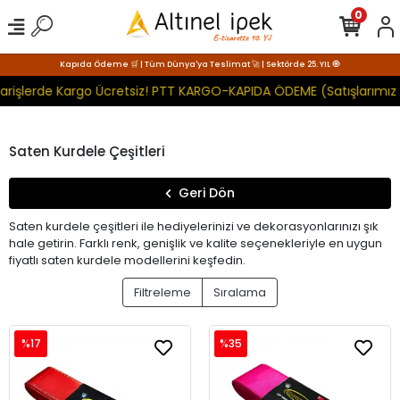
0
Kapıda Ödeme 🛒 | Tüm Dünya'ya Teslimat 🚀 | Sektörde 25. YIL 🧿
rişlerde Kargo Ücretsiz! PTT KARGO-KAPIDA ÖDEME (Satışlarımız T
Saten Kurdele Çeşitleri
Geri Dön
Saten kurdele çeşitleri ile hediyelerinizi ve dekorasyonlarınızı şık
hale getirin. Farklı renk, genişlik ve kalite seçenekleriyle en uygun
fiyatlı saten kurdele modellerini keşfedin.
Filtreleme
Sıralama
%17
%35