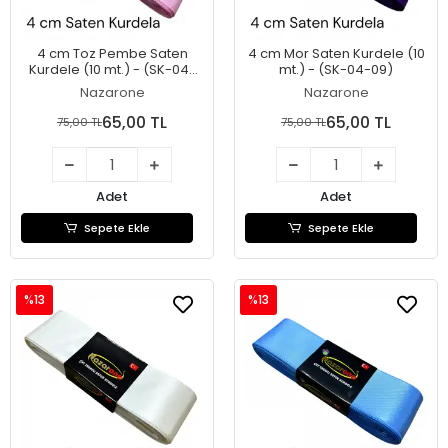
4 cm Toz Pembe Saten
4 cm Mor Saten Kurdele (10
Kurdele (10 mt.) - (SK-04-
mt.) - (SK-04-09)
10)
Nazarone
Nazarone
65,00 TL
65,00 TL
75,00 TL
75,00 TL
Adet
Adet
Sepete Ekle
Sepete Ekle
%13
%13