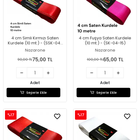
4 cm Simli Kırmızı Saten
4 cm Fuşya Saten Kurdele
Kurdele (10 mt.) - (SSK-04-
(10 mt.) - (SK-04-15)
01)
Nazarone
Nazarone
75,00 TL
65,00 TL
90,00 TL
100,00 TL
Adet
Adet
Sepete Ekle
Sepete Ekle
%17
%17