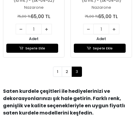
(10 mt.) - (SK-04-02)
(10 mt.) - (SK-04-01)
Nazarone
Nazarone
65,00 TL
65,00 TL
75,00 TL
75,00 TL
Adet
Adet
Sepete Ekle
Sepete Ekle
1
2
3
Saten kurdele çeşitleri ile hediyelerinizi ve
dekorasyonlarınızı şık hale getirin. Farklı renk,
genişlik ve kalite seçenekleriyle en uygun fiyatlı
saten kurdele modellerini keşfedin.