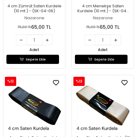
4 cm Zümrüt Saten Kurdele
4 cm Menekşe Saten
(10 mt.) - (SK-04-06)
Kurdele (10 mt.) - (SK-04-
05)
Nazarone
Nazarone
65,00 TL
65,00 TL
75,00 TL
75,00 TL
Adet
Adet
Sepete Ekle
Sepete Ekle
%13
%13