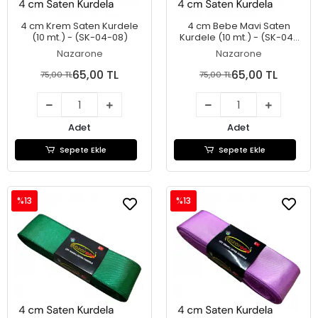
4 cm Krem Saten Kurdele
4 cm Bebe Mavi Saten
(10 mt.) - (SK-04-08)
Kurdele (10 mt.) - (SK-04-
07)
Nazarone
Nazarone
65,00 TL
65,00 TL
75,00 TL
75,00 TL
Adet
Adet
Sepete Ekle
Sepete Ekle
%13
%13