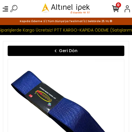
0
Kapıda Ödeme 🛒 | Tüm Dünya'ya Teslimat 🚀 | Sektörde 25. YIL 🧿
iparişlerde Kargo Ücretsiz! PTT KARGO-KAPIDA ÖDEME (Satışlarımı
Geri Dön