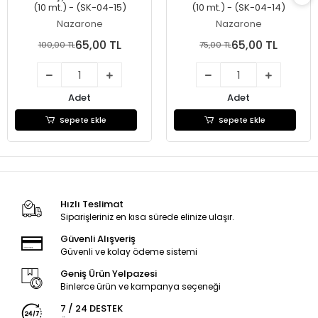
(10 mt.) - (SK-04-15)
(10 mt.) - (SK-04-14)
Nazarone
Nazarone
65,00 TL
65,00 TL
100,00 TL
75,00 TL
Adet
Adet
Sepete Ekle
Sepete Ekle
Hızlı Teslimat
Siparişleriniz en kısa sürede elinize ulaşır.
Güvenli Alışveriş
Güvenli ve kolay ödeme sistemi
Geniş Ürün Yelpazesi
Binlerce ürün ve kampanya seçeneği
7 / 24 DESTEK