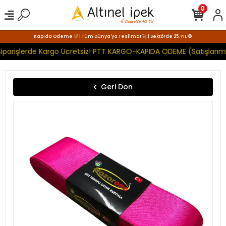
0
Kapıda Ödeme 🛒 | Tüm Dünya'ya Teslimat 🚀 | Sektörde 25. YIL 🧿
iparişlerde Kargo Ücretsiz! PTT KARGO-KAPIDA ÖDEME (Satışlarımı
Geri Dön