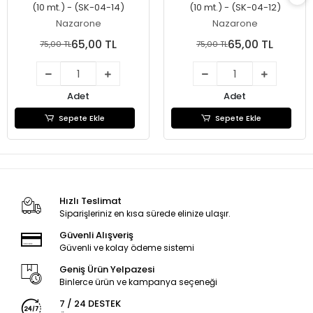
(10 mt.) - (SK-04-14)
(10 mt.) - (SK-04-12)
Nazarone
Nazarone
65,00 TL
65,00 TL
75,00 TL
75,00 TL
Adet
Adet
Sepete Ekle
Sepete Ekle
Hızlı Teslimat
Siparişleriniz en kısa sürede elinize ulaşır.
Güvenli Alışveriş
Güvenli ve kolay ödeme sistemi
Geniş Ürün Yelpazesi
Binlerce ürün ve kampanya seçeneği
7 / 24 DESTEK