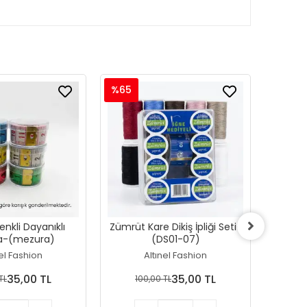
%65
%50
nkli Dayanıklı
Zümrüt Kare Dikiş İpliği Seti-
Altın
a-(mezura)
(DS01-07)
İpl
nel Fashion
Altınel Fashion
35,00 TL
35,00 TL
TL
100,00 TL
1