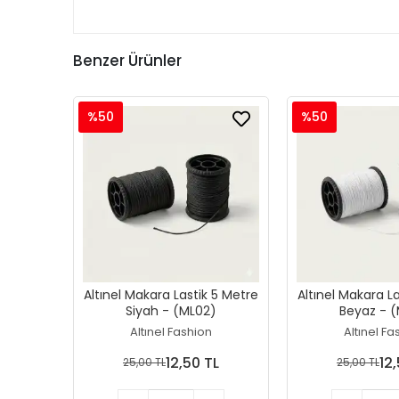
Benzer Ürünler
%50
%50
Altınel Makara Lastik 5 Metre
Altınel Makara L
Siyah - (ML02)
Beyaz - (
Altınel Fashion
Altınel Fa
12,50 TL
12
25,00 TL
25,00 TL