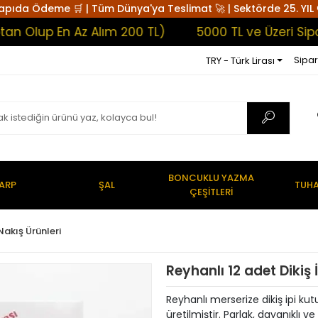
apıda Ödeme 🛒 | Tüm Dünya'ya Teslimat 🚀 | Sektörde 25. YIL 
lup En Az Alım 200 TL)
5000 TL ve Üzeri Siparişl
Sipar
TRY - Türk Lirası
BONCUKLU YAZMA
ARP
ŞAL
TUHA
ÇEŞİTLERİ
Nakış Ürünleri
Reyhanlı 12 adet Dikiş
Reyhanlı merserize dikiş ipi kut
üretilmiştir. Parlak, dayanıklı v