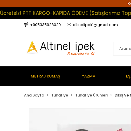
K
tsiz! PTT KARGO-KAPIDA ÖDEME (Satışlarımız Toptan O
+905335928020
altinelipek1@gmail.com
METRAJ KUMAŞ
YAZMA
EŞ
Ana Sayfa
Tuhafiye
Tuhafiye Ürünleri
Dikiş Ve 