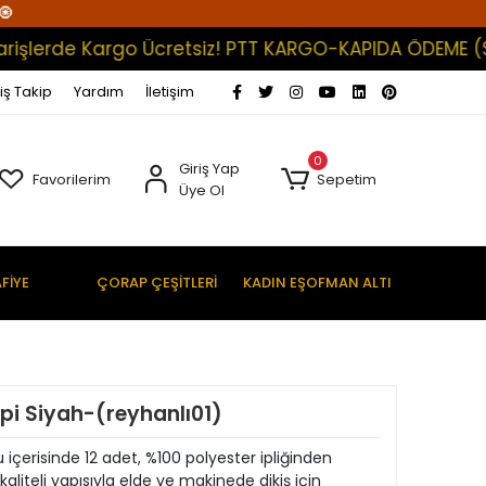
🧿
erde Kargo Ücretsiz! PTT KARGO-KAPIDA ÖDEME (Satışl
iş Takip
Yardım
İletişim
0
Giriş Yap
Favorilerim
Sepetim
Üye Ol
FİYE
ÇORAP ÇEŞİTLERİ
KADIN EŞOFMAN ALTI
 İpi Siyah-(reyhanlı01)
u içerisinde 12 adet, %100 polyester ipliğinden
e kaliteli yapısıyla elde ve makinede dikiş için