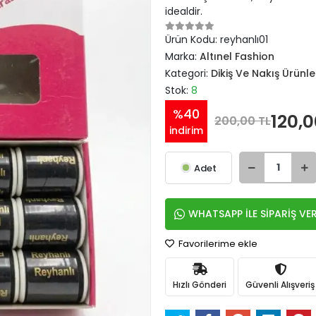
idealdir.
Ürün Kodu:
reyhanlı01
Marka:
Altınel Fashion
Kategori:
Dikiş Ve Nakış Ürünle
Stok:
8
%40
120,0
200,00 TL
indirim
Adet
WHATSAPP İLE SİPARİŞ VE
Favorilerime ekle
Hızlı Gönderi
Güvenli Alışveriş