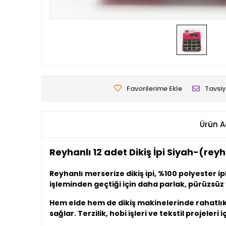
Favorilerime Ekle
Tavsiy
Ürün A
Reyhanlı 12 adet Dikiş İpi Siyah-(reyh
Reyhanlı merserize dikiş ipi, %100 polyester i
işleminden geçtiği için daha parlak, pürüzsüz 
Hem elde hem de dikiş makinelerinde rahatlıkla
sağlar. Terzilik, hobi işleri ve tekstil projeleri i