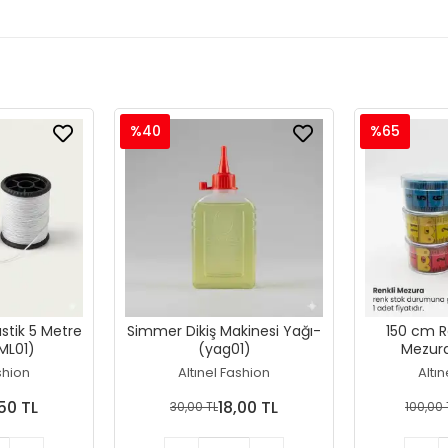
%40
%65
astik 5 Metre
Simmer Dikiş Makinesi Yağı-
150 cm Re
ML01)
(yag01)
Mezur
shion
Altınel Fashion
Altı
,50 TL
18,00 TL
30,00 TL
100,00 