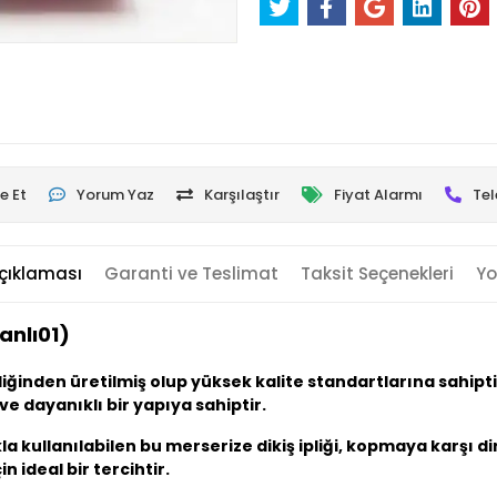
e Et
Yorum Yaz
Karşılaştır
Fiyat Alarmı
Tel
çıklaması
Garanti ve Teslimat
Taksit Seçenekleri
Yo
anlı01)
pliğinden üretilmiş olup yüksek kalite standartlarına sahipt
ve dayanıklı bir yapıya sahiptir.
 kullanılabilen bu merserize dikiş ipliği, kopmaya karşı di
çin ideal bir tercihtir.