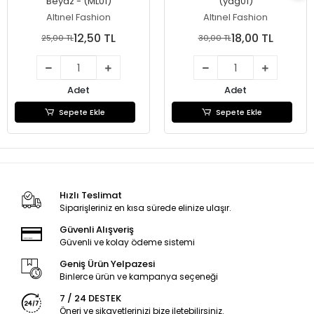
Beyaz - (ML01)
(yag01)
Altınel Fashion
Altınel Fashion
12,50 TL
18,00 TL
25,00 TL
30,00 TL
Adet
Adet
Sepete Ekle
Sepete Ekle
Hızlı Teslimat
Siparişleriniz en kısa sürede elinize ulaşır.
Güvenli Alışveriş
Güvenli ve kolay ödeme sistemi
Geniş Ürün Yelpazesi
Binlerce ürün ve kampanya seçeneği
7 / 24 DESTEK
Öneri ve şikayetlerinizi bize iletebilirsiniz.