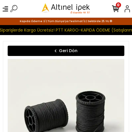
0
Kapıda Ödeme 🛒 | Tüm Dünya'ya Teslimat 🚀 | Sektörde 25. YIL 🧿
Siparişlerde Kargo Ücretsiz! PTT KARGO-KAPIDA ÖDEME (Satışlarım
Geri Dön