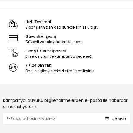
Papatya Deseni İle Zarif Oya Modelleri
Papatya Desenli Tığ Oyası Modelleri 2026
Hızlı Teslimat
Yaprak Detaylarıyla Doğadan Esintiler
Siparişleriniz en kısa sürede elinize ulaşır.
İnci ve Boncuk İşlemeleriyle Şıklık
Güvenli Alışveriş
Beyaz Tığ İşi Oya Modelleri
Güvenli ve kolay ödeme sistemi
Farklı Tekniklerle Örülen Modeller
Geniş Ürün Yelpazesi
Binlerce ürün ve kampanya seçeneği
Geometrik Desenlerin Modern Yorumu
7 / 24 DESTEK
Öneri ve şikayetlerinizi bize iletebilirsiniz.
Çeyiz Hazırlığı için Tığ İşi
Oya Modelleri:
2026'nın Favorileri
Kampanya, duyuru, bilgilendirmelerden e-posta ile haberdar
olmak istiyorum.
Papatya Deseni İle Zarif
Gönder
Oya Modelleri