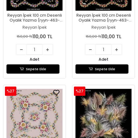
Reyyan İpek 100 cm Desenli
Reyyan İpek 100 cm Desenli
Oyalık Yazma (ryyn-463-
Oyalık Yazma (ryyn-463-
03)
02)
Reyyan İpek
Reyyan İpek
110,00 TL
110,00 TL
150,00 TL
150,00 TL
Adet
Adet
Sepete Ekle
Sepete Ekle
%27
%27