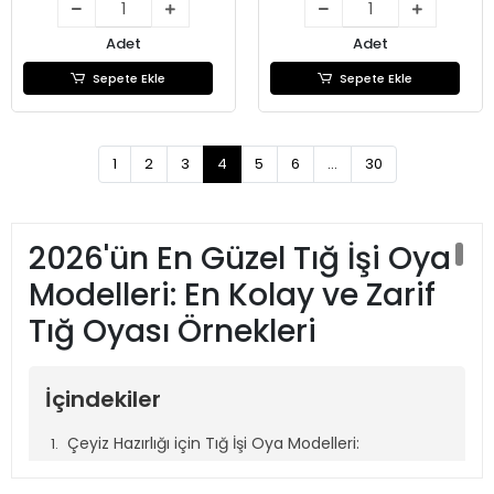
Adet
Adet
Sepete Ekle
Sepete Ekle
1
2
3
4
5
6
...
30
2026'ün En Güzel Tığ İşi Oya
Modelleri: En Kolay ve Zarif
Tığ Oyası Örnekleri
İçindekiler
Çeyiz Hazırlığı için Tığ İşi Oya Modelleri:
2026'nın Favorileri