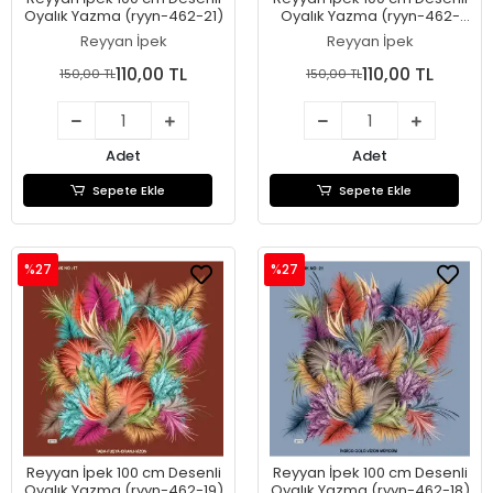
Oyalık Yazma (ryyn-462-21)
Oyalık Yazma (ryyn-462-
20)
Reyyan İpek
Reyyan İpek
110,00 TL
110,00 TL
150,00 TL
150,00 TL
Adet
Adet
Sepete Ekle
Sepete Ekle
%27
%27
Reyyan İpek 100 cm Desenli
Reyyan İpek 100 cm Desenli
Oyalık Yazma (ryyn-462-19)
Oyalık Yazma (ryyn-462-18)