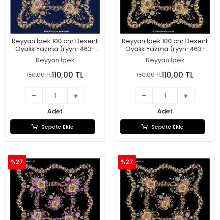
Reyyan İpek 100 cm Desenli
Reyyan İpek 100 cm Desenli
Oyalık Yazma (ryyn-463-
Oyalık Yazma (ryyn-463-
07)
06)
Reyyan İpek
Reyyan İpek
110,00 TL
110,00 TL
150,00 TL
150,00 TL
Adet
Adet
Sepete Ekle
Sepete Ekle
%27
%27