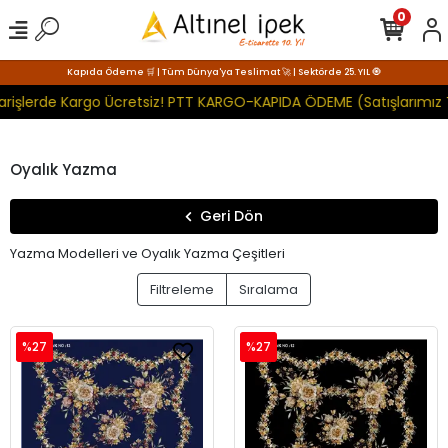
0
Kapıda Ödeme 🛒 | Tüm Dünya'ya Teslimat 🚀 | Sektörde 25. YIL 🧿
işlerde Kargo Ücretsiz! PTT KARGO-KAPIDA ÖDEME (Satışlarımız To
Oyalık Yazma
Geri Dön
Yazma Modelleri ve Oyalık Yazma Çeşitleri
Filtreleme
Sıralama
%27
%27