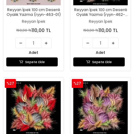
Reyyan İpek 100 cm Desenli
Reyyan İpek 100 cm Desenli
Oyalık Yazma (ryyn-463-01)
Oyalık Yazma (ryyn-462-
24)
Reyyan İpek
Reyyan İpek
110,00 TL
110,00 TL
150,00 TL
150,00 TL
Adet
Adet
Sepete Ekle
Sepete Ekle
%27
%27