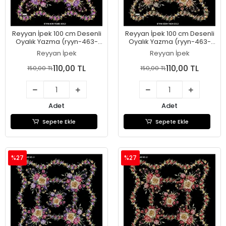
Reyyan İpek 100 cm Desenli
Reyyan İpek 100 cm Desenli
Oyalık Yazma (ryyn-463-
Oyalık Yazma (ryyn-463-
05)
04)
Reyyan İpek
Reyyan İpek
110,00 TL
110,00 TL
150,00 TL
150,00 TL
Adet
Adet
Sepete Ekle
Sepete Ekle
%27
%27