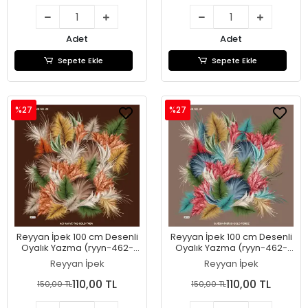
Adet
Adet
Sepete Ekle
Sepete Ekle
%27
%27
Reyyan İpek 100 cm Desenli
Reyyan İpek 100 cm Desenli
Oyalık Yazma (ryyn-462-
Oyalık Yazma (ryyn-462-
09)
08)
Reyyan İpek
Reyyan İpek
110,00 TL
110,00 TL
150,00 TL
150,00 TL