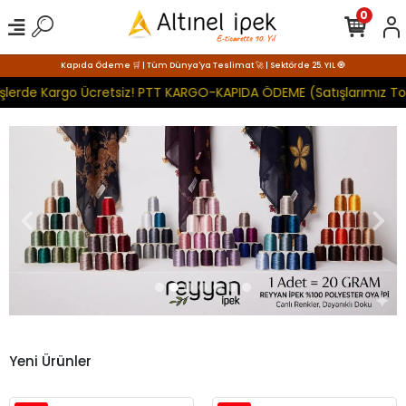
0
Kapıda Ödeme 🛒 | Tüm Dünya'ya Teslimat 🚀 | Sektörde 25. YIL 🧿
 Kargo Ücretsiz! PTT KARGO-KAPIDA ÖDEME (Satışlarımız Toptan Ol
Yeni Ürünler