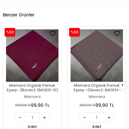
Benzer Ürünler
%50
%50
Mismara Organik Pamuk
Mismara Organik Pamuk
Eşarp -(Bordo)-(MOE01-31)
Eşarp -(Güvez)-(MOE01-
30)
Mismara
Mismara
99,90 TL
99,90 TL
200,00 TL
200,00 TL
Adet
Adet