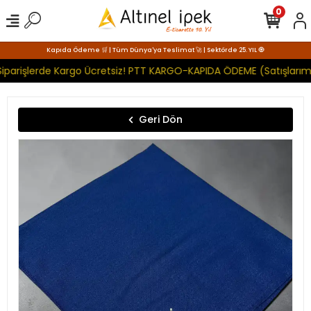
0
Kapıda Ödeme 🛒 | Tüm Dünya'ya Teslimat 🚀 | Sektörde 25. YIL 🧿
iparişlerde Kargo Ücretsiz! PTT KARGO-KAPIDA ÖDEME (Satışlarımı
Geri Dön