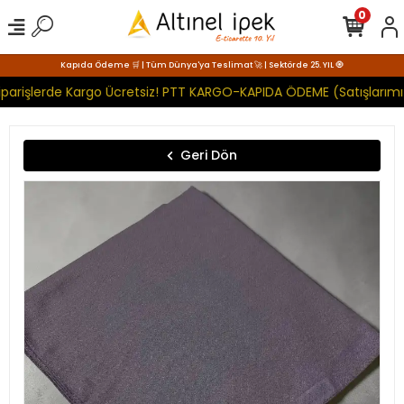
0
Kapıda Ödeme 🛒 | Tüm Dünya'ya Teslimat 🚀 | Sektörde 25. YIL 🧿
parişlerde Kargo Ücretsiz! PTT KARGO-KAPIDA ÖDEME (Satışlarımız
Geri Dön