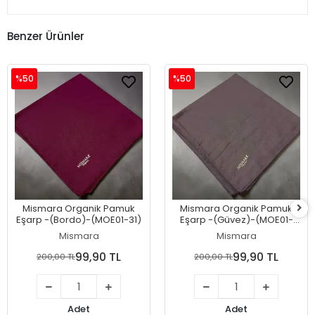
Benzer Ürünler
%50
%50
Mismara Organik Pamuk
Mismara Organik Pamuk
Eşarp -(Bordo)-(MOE01-31)
Eşarp -(Güvez)-(MOE01-
30)
Mismara
Mismara
99,90 TL
99,90 TL
200,00 TL
200,00 TL
Adet
Adet