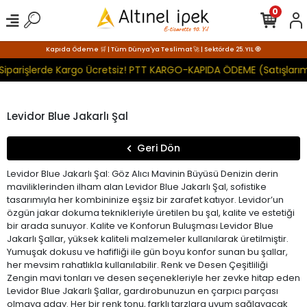
0
Kapıda Ödeme 🛒 | Tüm Dünya'ya Teslimat 🚀 | Sektörde 25. YIL 🧿
Siparişlerde Kargo Ücretsiz! PTT KARGO-KAPIDA ÖDEME (Satışlarım
Levidor Blue Jakarlı Şal
Geri Dön
Levidor Blue Jakarlı Şal: Göz Alıcı Mavinin Büyüsü Denizin derin
maviliklerinden ilham alan Levidor Blue Jakarlı Şal, sofistike
tasarımıyla her kombininize eşsiz bir zarafet katıyor. Levidor’un
özgün jakar dokuma teknikleriyle üretilen bu şal, kalite ve estetiği
bir arada sunuyor. Kalite ve Konforun Buluşması Levidor Blue
Jakarlı Şallar, yüksek kaliteli malzemeler kullanılarak üretilmiştir.
Yumuşak dokusu ve hafifliği ile gün boyu konfor sunan bu şallar,
her mevsim rahatlıkla kullanılabilir. Renk ve Desen Çeşitliliği
Zengin mavi tonları ve desen seçenekleriyle her zevke hitap eden
Levidor Blue Jakarlı Şallar, gardırobunuzun en çarpıcı parçası
olmaya aday. Her bir renk tonu, farklı tarzlara uyum sağlayacak