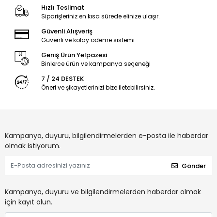
gardırobunuzun en çarpıcı parçası olmaya aday. Her bir renk
Hızlı Teslimat
tonu, farklı tarzlara uyum sağlayacak şekilde özenle seçilmiştir.
Siparişleriniz en kısa sürede elinize ulaşır.
Güvenli Alışveriş
Güvenli ve kolay ödeme sistemi
Geniş Ürün Yelpazesi
Binlerce ürün ve kampanya seçeneği
7 / 24 DESTEK
Öneri ve şikayetlerinizi bize iletebilirsiniz.
Kampanya, duyuru, bilgilendirmelerden e-posta ile haberdar
olmak istiyorum.
Gönder
Kampanya, duyuru ve bilgilendirmelerden haberdar olmak
için kayıt olun.