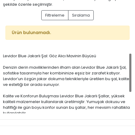
şekilde özenle seçilmiştir.
Filtreleme
Sıralama
Ürün bulunamadı.
Levidor Blue Jakarlı Şal: Göz Alıcı Mavinin Büyüsü
Denizin derin maviliklerinden ilham alan Levidor Blue Jakarlı Şal,
sofistike tasarımıyla her kombininize eşsiz bir zarafet katıyor.
Levidor’un özgün jakar dokuma teknikleriyle üretilen bu şal, kalite
ve estetiği bir arada sunuyor.
Kalite ve Konforun Buluşması Levidor Blue Jakarlı Şallar, yüksek
kaliteli malzemeler kullanılarak üretilmiştir. Yumuşak dokusu ve
hafifliği ile gün boyu konfor sunan bu şallar, her mevsim rahatlıkla
kullanılabilir.
Renk ve Desen Çeşitliliği Zengin mavi tonları ve desen
seçenekleriyle her zevke hitap eden Levidor Blue Jakarlı Şallar,