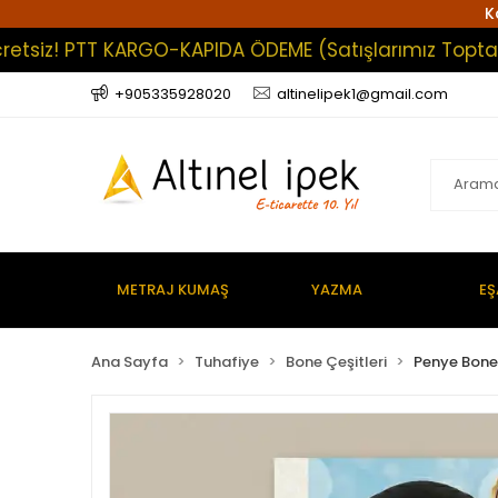
K
iz! PTT KARGO-KAPIDA ÖDEME (Satışlarımız Toptan Olu
+905335928020
altinelipek1@gmail.com
METRAJ KUMAŞ
YAZMA
EŞ
Ana Sayfa
Tuhafiye
Bone Çeşitleri
Penye Bone 