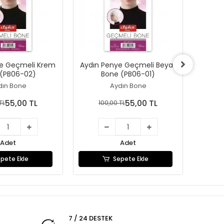
ye Geçmeli Krem
Aydın Penye Geçmeli Beyaz
Zenic
(PB06-02)
Bone (PB06-01)
İpli 
dın Bone
Aydın Bone
55,00 TL
55,00 TL
TL
100,00 TL
1
Adet
Adet
pete Ekle
Sepete Ekle
7 / 24 DESTEK