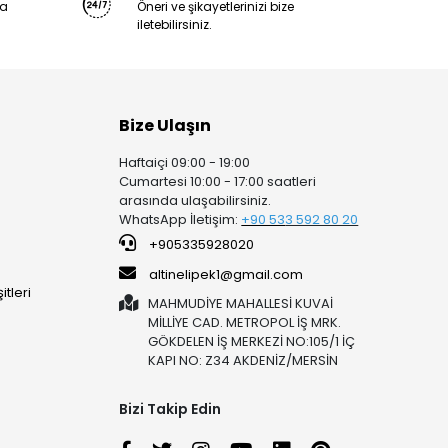
ya
Öneri ve şikayetlerinizi bize
iletebilirsiniz.
Bize Ulaşın
Haftaiçi 09:00 - 19:00
Cumartesi 10:00 - 17:00 saatleri
arasında ulaşabilirsiniz.
WhatsApp İletişim:
+90 53
3 592 80 20
+905335928020
altinelipek1@gmail.com
tleri
MAHMUDİYE MAHALLESİ KUVAİ
MİLLİYE CAD. METROPOL İŞ MRK.
GÖKDELEN İŞ MERKEZİ NO:105/1 İÇ
KAPI NO: Z34 AKDENİZ/MERSİN
Bizi Takip Edin