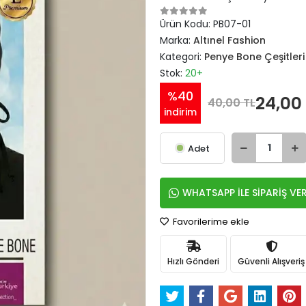
Ürün Kodu:
PB07-01
Marka:
Altınel Fashion
Kategori:
Penye Bone Çeşitleri
Stok:
20+
%40
24,00
40,00 TL
indirim
Adet
WHATSAPP İLE SİPARİŞ VE
Favorilerime ekle
Hızlı Gönderi
Güvenli Alışveriş