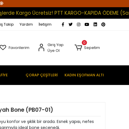
🧿
de Kargo Ücretsiz! PTT KARGO-KAPIDA ÖDEME (Satışlar
iş Takip
Yardım
İletişim
0
Giriş Yap
Favorilerim
Sepetim
Üye Ol
FİYE
ÇORAP ÇEŞİTLERİ
KADIN EŞOFMAN ALTI
iyah Bone (PB07-01)
yu konfor ve şıklık bir arada. Esnek yapısı, nefes
asarımıyla ideal bone seçeneği.