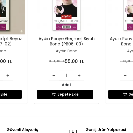
 İpli Beyaz
Aydın Penye Geçmeli Siyah
Aydın Pen
7-02)
Bone (PB06-03)
Bone 
one
Aydın Bone
Ay
,00 TL
55,00 TL
100,00 TL
100,00 
Adet
Ekle
Sepete Ekle
Se
Güvenli Alışveriş
Geniş Ürün Yelpazesi