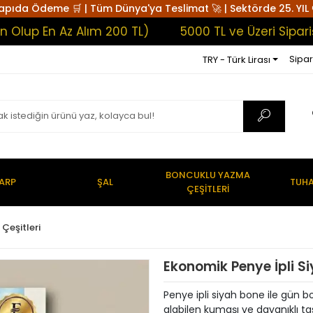
apıda Ödeme 🛒 | Tüm Dünya'ya Teslimat 🚀 | Sektörde 25. YIL 
p En Az Alım 200 TL)
5000 TL ve Üzeri Siparişler
Sipar
TRY - Türk Lirası
BONCUKLU YAZMA
ARP
ŞAL
TUHA
ÇEŞİTLERİ
Çeşitleri
Ekonomik Penye İpli S
Penye ipli siyah bone ile gün bo
alabilen kumaşı ve dayanıklı t