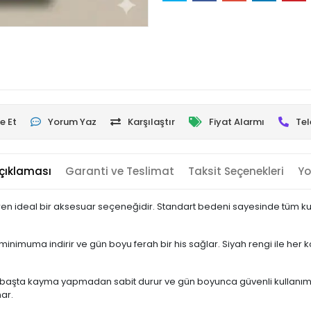
e Et
Yorum Yaz
Karşılaştır
Fiyat Alarmı
Tel
çıklaması
Garanti ve Teslimat
Taksit Seçenekleri
Yo
etiren ideal bir aksesuar seçeneğidir. Standart bedeni sayesinde tüm ku
 minimuma indirir ve gün boyu ferah bir his sağlar. Siyah rengi ile 
one, başta kayma yapmadan sabit durur ve gün boyunca güvenli kullanım 
ar.