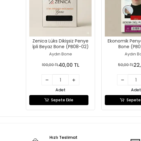
Zenica Lüks Dikişsiz Penye
Ekonomik Penye
İpli Beyaz Bone (PB08-02)
Bone (PB0
Aydın Bone
Aydın B
40,00 TL
22
100,00 TL
50,00 TL
Adet
Adet
Sepete Ekle
Sepete 
Hızlı Teslimat