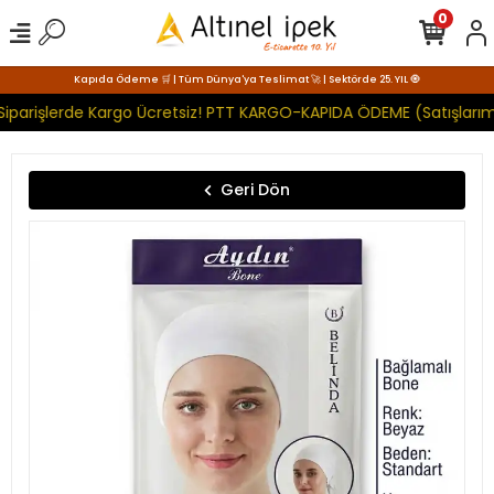
0
Kapıda Ödeme 🛒 | Tüm Dünya'ya Teslimat 🚀 | Sektörde 25. YIL 🧿
Siparişlerde Kargo Ücretsiz! PTT KARGO-KAPIDA ÖDEME (Satışlarımı
Geri Dön