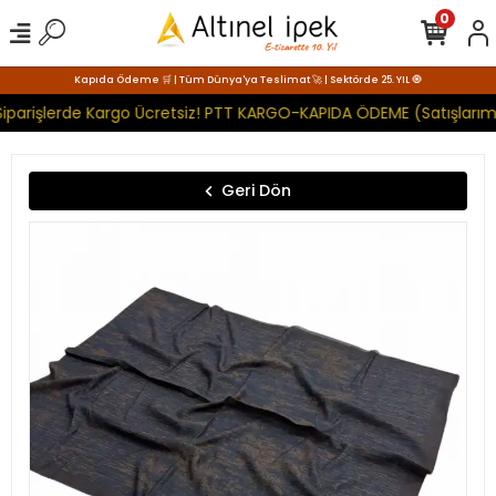
0
Kapıda Ödeme 🛒 | Tüm Dünya'ya Teslimat 🚀 | Sektörde 25. YIL 🧿
iparişlerde Kargo Ücretsiz! PTT KARGO-KAPIDA ÖDEME (Satışlarımı
Geri Dön