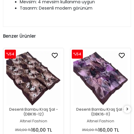
Mevsim: 4 mevsim kullanıma uygun
Tasarım: Desenli modern görünüm
Benzer Ürünler
%54
%54
Desenli Bambu Kraş Şal -
Desenli Bambu Kraş Şal -
(DBK16-12)
(DBK16-11)
Altınel Fashion
Altınel Fashion
160,00 TL
160,00 TL
350,00 TL
350,00 TL