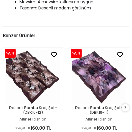
Mevsim: 4 mevsim kullanıma uygun
Tasarım: Desenli modern görünüm
Benzer Ürünler
%54
%54
Desenli Bambu Kraş Şal -
Desenli Bambu Kraş Şal -
(DBK16-12)
(DBK16-11)
Altınel Fashion
Altınel Fashion
160,00 TL
160,00 TL
350,00 TL
350,00 TL