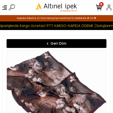
0
Kapıda Ödeme 🛒 | Tüm Dünya'ya Teslimat 🚀 | Sektörde 25. YIL 🧿
iparişlerde Kargo Ücretsiz! PTT KARGO-KAPIDA ÖDEME (Satışlarımı
Geri Dön