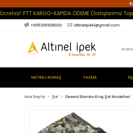
K
tsiz! PTT KARGO-KAPIDA ÖDEME (Satışlarımız Toptan Ol
+905335928020
altinelipek1@gmail.com
METRAJ KUMAŞ
YAZMA
EŞ
Ana Sayfa
Şal
Desenli Bambu Kraş Şal Modelleri