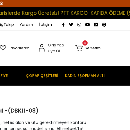
🧿
erde Kargo Ücretsiz! PTT KARGO-KAPIDA ÖDEME (Satışla
iş Takip
Yardım
İletişim
0
Giriş Yap
Favorilerim
Sepetim
Üye Ol
FİYE
ÇORAP ÇEŞİTLERİ
KADIN EŞOFMAN ALTI
al -(DBK11-08)
if, nefes alan ve ütü gerektirmeyen konforu
er için şık şal modeli şimdi Altınelipek’te!