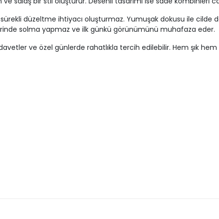
salaş bir stil oluşturur. Desenli tasarımı ise sade kombinleri canl
rekli düzeltme ihtiyacı oluşturmaz. Yumuşak dokusu ile cilde dos
lerinde solma yapmaz ve ilk günkü görünümünü muhafaza eder.
avetler ve özel günlerde rahatlıkla tercih edilebilir. Hem şık hem de