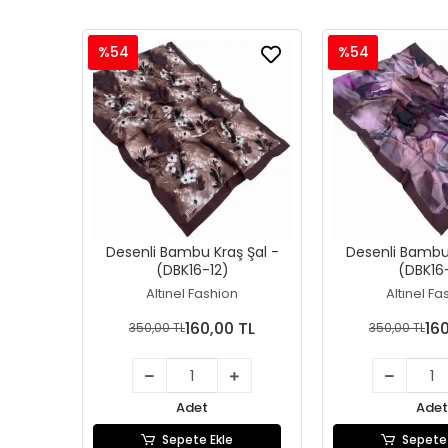
%54
%54
Desenli Bambu Kraş Şal -
Desenli Bambu 
(DBK16-12)
(DBK16-
Altınel Fashion
Altınel Fa
160,00 TL
16
350,00 TL
350,00 TL
Adet
Adet
Sepete Ekle
Sepete 