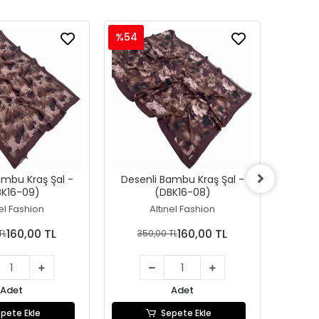
%54
%54
ambu Kraş Şal -
Desenli Bambu Kraş Şal -
Desen
BK16-09)
(DBK16-08)
nel Fashion
Altınel Fashion
160,00 TL
160,00 TL
TL
350,00 TL
35
Adet
Adet
pete Ekle
Sepete Ekle