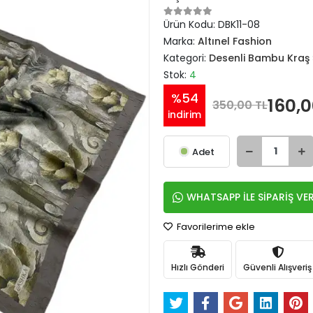
Ürün Kodu:
DBK11-08
Marka:
Altınel Fashion
Kategori:
Desenli Bambu Kraş 
Stok:
4
%54
160,0
350,00 TL
indirim
Adet
WHATSAPP İLE SİPARİŞ VE
Favorilerime ekle
Hızlı Gönderi
Güvenli Alışveriş