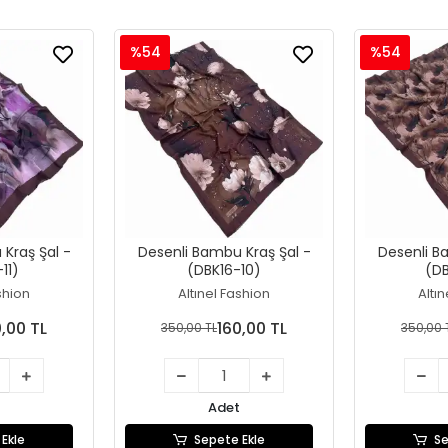
%54
%54
Kraş Şal -
Desenli Bambu Kraş Şal -
Desenli B
11)
(DBK16-10)
(D
shion
Altınel Fashion
Altı
0,00 TL
160,00 TL
350,00 TL
350,00 
Adet
Ekle
Sepete Ekle
Se