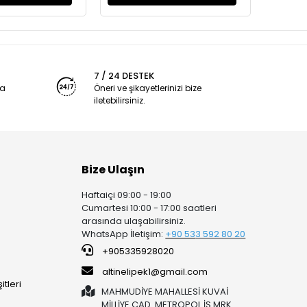
7 / 24 DESTEK
ya
Öneri ve şikayetlerinizi bize
iletebilirsiniz.
Bize Ulaşın
Haftaiçi 09:00 - 19:00
Cumartesi 10:00 - 17:00 saatleri
arasında ulaşabilirsiniz.
WhatsApp İletişim:
+90 53
3 592 80 20
+905335928020
altinelipek1@gmail.com
tleri
MAHMUDİYE MAHALLESİ KUVAİ
MİLLİYE CAD. METROPOL İŞ MRK.