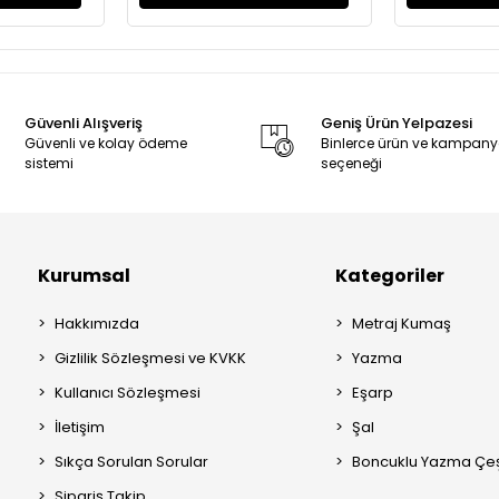
Güvenli Alışveriş
Geniş Ürün Yelpazesi
Güvenli ve kolay ödeme
Binlerce ürün ve kampan
sistemi
seçeneği
Kurumsal
Kategoriler
Hakkımızda
Metraj Kumaş
Gizlilik Sözleşmesi ve KVKK
Yazma
Kullanıcı Sözleşmesi
Eşarp
İletişim
Şal
Sıkça Sorulan Sorular
Boncuklu Yazma Çeşi
Sipariş Takip