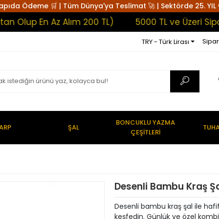
apıda Ödeme 🛒 | Tüm Dünya'ya Teslimat 🚀 | Sektörde 25. YIL 
up En Az Alım 200 TL)
5000 TL ve Üzeri Siparişl
Sipar
TRY - Türk Lirası
BONCUKLU YAZMA
ARP
ŞAL
TUHA
ÇEŞİTLERİ
Desenli Bambu Kraş Ş
Desenli bambu kraş şal ile haf
keşfedin. Günlük ve özel kombinl