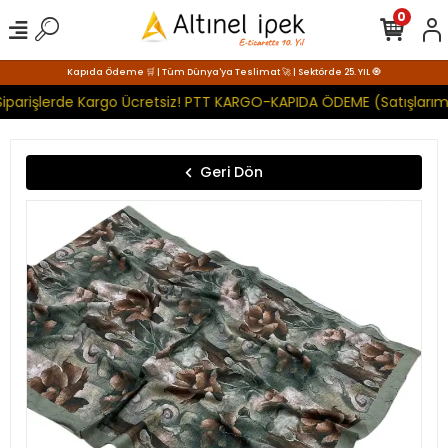
0
Kapıda Ödeme 🛒 | Tüm Dünya'ya Teslimat 🚀 | Sektörde 25. YIL 🧿
iparişlerde Kargo Ücretsiz! PTT KARGO-KAPIDA ÖDEME (Satışlarımı
Geri Dön