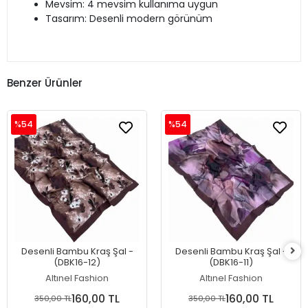
Mevsim: 4 mevsim kullanıma uygun
Tasarım: Desenli modern görünüm
Benzer Ürünler
%54
%54
Desenli Bambu Kraş Şal -
Desenli Bambu Kraş Şal -
(DBK16-12)
(DBK16-11)
Altınel Fashion
Altınel Fashion
160,00 TL
160,00 TL
350,00 TL
350,00 TL