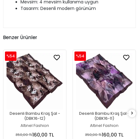
Mevsim: 4 mevsim kullanıma uygun
Tasarım: Desenli modern görünüm
Benzer Ürünler
%54
%54
Desenli Bambu Kraş Şal -
Desenli Bambu Kraş Şal -
(DBK16-12)
(DBK16-11)
Altınel Fashion
Altınel Fashion
160,00 TL
160,00 TL
350,00 TL
350,00 TL