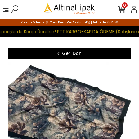
0
Kapıda Ödeme 🛒 | Tüm Dünya'ya Teslimat 🚀 | Sektörde 25. YIL 🧿
iparişlerde Kargo Ücretsiz! PTT KARGO-KAPIDA ÖDEME (Satışlarımı
Geri Dön