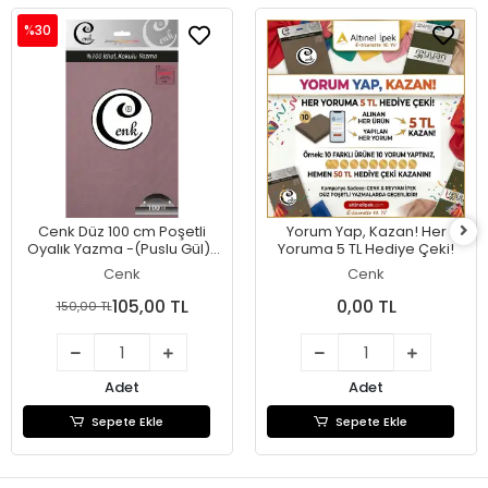
%30
Cenk Düz 100 cm Poşetli
Yorum Yap, Kazan! Her
Oyalık Yazma -(Puslu Gül)-
Yoruma 5 TL Hediye Çeki!
(301-076)
Cenk
Cenk
105,00 TL
0,00 TL
150,00 TL
Adet
Adet
Sepete Ekle
Sepete Ekle