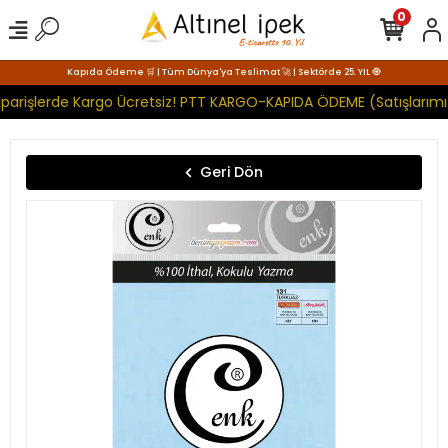
0
Kapıda Ödeme 🛒 | Tüm Dünya'ya Teslimat 🚀 | Sektörde 25. YIL 🧿
iparişlerde Kargo Ücretsiz! PTT KARGO-KAPIDA ÖDEME (Satışlarımı
Geri Dön