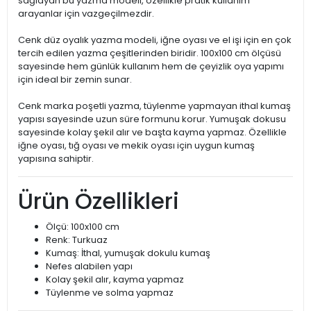
sağlayan bu yazma modeli, özellikle pratik kullanım
arayanlar için vazgeçilmezdir.
Cenk düz oyalık yazma modeli, iğne oyası ve el işi için en çok
tercih edilen yazma çeşitlerinden biridir. 100x100 cm ölçüsü
sayesinde hem günlük kullanım hem de çeyizlik oya yapımı
için ideal bir zemin sunar.
Cenk marka poşetli yazma, tüylenme yapmayan ithal kumaş
yapısı sayesinde uzun süre formunu korur. Yumuşak dokusu
sayesinde kolay şekil alır ve başta kayma yapmaz. Özellikle
iğne oyası, tığ oyası ve mekik oyası için uygun kumaş
yapısına sahiptir.
Ürün Özellikleri
Ölçü: 100x100 cm
Renk: Turkuaz
Kumaş: İthal, yumuşak dokulu kumaş
Nefes alabilen yapı
Kolay şekil alır, kayma yapmaz
Tüylenme ve solma yapmaz