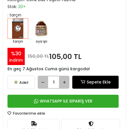
Stok:
20+
: tarçın
tarçın
oya ipi
%30
105,00 TL
150,00 TL
indirim
En geç 7 Ağustos Cuma günü kargoda!
Sepete Ekle
Adet
WHATSAPP İLE SİPARİŞ VER
Favorilerime ekle