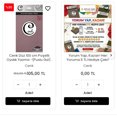
%30
Cenk Düz 100 cm Poşetli
Yorum Yap, Kazan! Her
Oyalık Yazma -(Puslu Gül)-
Yoruma 5 TL Hediye Çeki!
(301-076)
Cenk
Cenk
105,00 TL
0,00 TL
150,00 TL
Adet
Adet
Sepete Ekle
Sepete Ekle