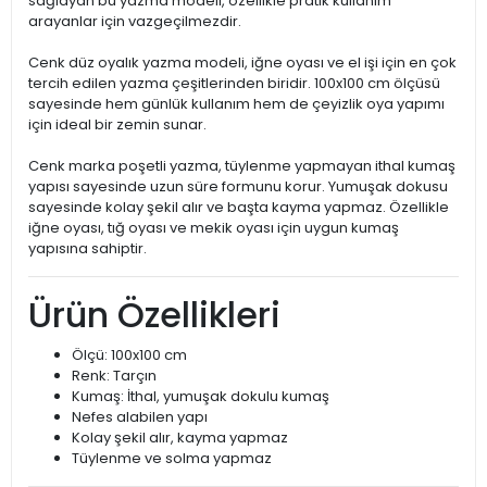
sağlayan bu yazma modeli, özellikle pratik kullanım
arayanlar için vazgeçilmezdir.
Cenk düz oyalık yazma modeli, iğne oyası ve el işi için en çok
tercih edilen yazma çeşitlerinden biridir. 100x100 cm ölçüsü
sayesinde hem günlük kullanım hem de çeyizlik oya yapımı
için ideal bir zemin sunar.
Cenk marka poşetli yazma, tüylenme yapmayan ithal kumaş
yapısı sayesinde uzun süre formunu korur. Yumuşak dokusu
sayesinde kolay şekil alır ve başta kayma yapmaz. Özellikle
iğne oyası, tığ oyası ve mekik oyası için uygun kumaş
yapısına sahiptir.
Ürün Özellikleri
Ölçü: 100x100 cm
Renk: Tarçın
Kumaş: İthal, yumuşak dokulu kumaş
Nefes alabilen yapı
Kolay şekil alır, kayma yapmaz
Tüylenme ve solma yapmaz