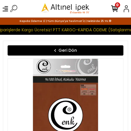
0
Kapıda Ödeme 🛒 | Tüm Dünya'ya Teslimat 🚀 | Sektörde 25. YIL 🧿
parişlerde Kargo Ücretsiz! PTT KARGO-KAPIDA ÖDEME (Satışlarımız
Geri Dön