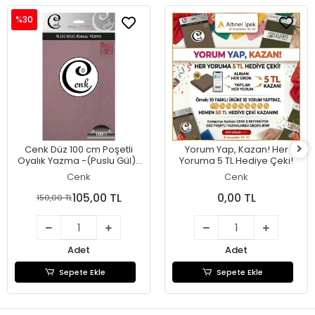
%30
Cenk Düz 100 cm Poşetli
Yorum Yap, Kazan! Her
Oyalık Yazma -(Puslu Gül)-
Yoruma 5 TL Hediye Çeki!
(301-076)
Cenk
Cenk
105,00 TL
0,00 TL
150,00 TL
Adet
Adet
Sepete Ekle
Sepete Ekle