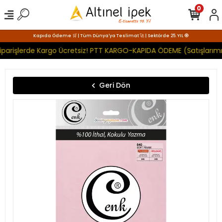
0
Kapıda Ödeme 🛒 | Tüm Dünya'ya Teslimat 🚀 | Sektörde 25. YIL 🧿
iparişlerde Kargo Ücretsiz! PTT KARGO-KAPIDA ÖDEME (Satışlarımız
Geri Dön