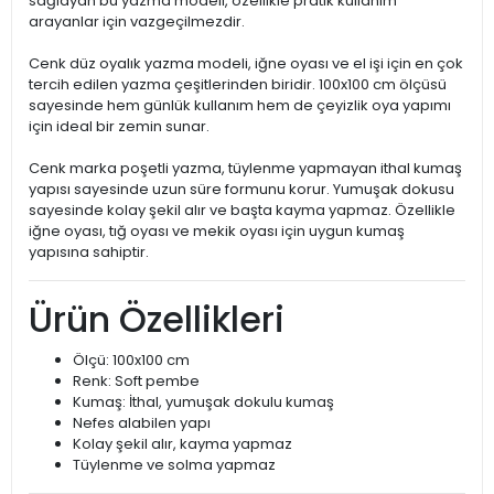
sağlayan bu yazma modeli, özellikle pratik kullanım
arayanlar için vazgeçilmezdir.
Cenk düz oyalık yazma modeli, iğne oyası ve el işi için en çok
tercih edilen yazma çeşitlerinden biridir. 100x100 cm ölçüsü
sayesinde hem günlük kullanım hem de çeyizlik oya yapımı
için ideal bir zemin sunar.
Cenk marka poşetli yazma, tüylenme yapmayan ithal kumaş
yapısı sayesinde uzun süre formunu korur. Yumuşak dokusu
sayesinde kolay şekil alır ve başta kayma yapmaz. Özellikle
iğne oyası, tığ oyası ve mekik oyası için uygun kumaş
yapısına sahiptir.
Ürün Özellikleri
Ölçü: 100x100 cm
Renk: Soft pembe
Kumaş: İthal, yumuşak dokulu kumaş
Nefes alabilen yapı
Kolay şekil alır, kayma yapmaz
Tüylenme ve solma yapmaz