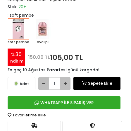
Stok:
20+
: soft pembe
soft pembe
oya ipi
%30
105,00 TL
150,00 TL
indirim
En geç 10 Ağustos Pazartesi günü kargoda!
Sepete Ekle
Adet
WHATSAPP İLE SİPARİŞ VER
Favorilerime ekle