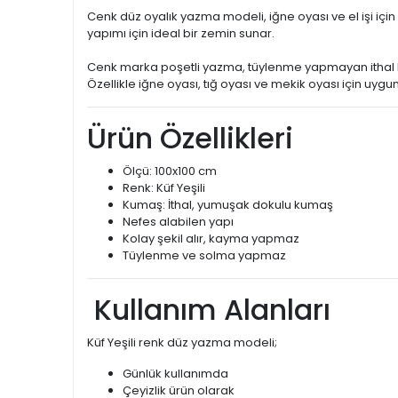
Cenk düz oyalık yazma modeli, iğne oyası ve el işi içi
yapımı için ideal bir zemin sunar.
Cenk marka poşetli yazma, tüylenme yapmayan ithal 
Özellikle iğne oyası, tığ oyası ve mekik oyası için uygu
Ürün Özellikleri
Ölçü: 100x100 cm
Renk: Küf Yeşili
Kumaş: İthal, yumuşak dokulu kumaş
Nefes alabilen yapı
Kolay şekil alır, kayma yapmaz
Tüylenme ve solma yapmaz
Kullanım Alanları
Küf Yeşili renk düz yazma modeli;
Günlük kullanımda
Çeyizlik ürün olarak