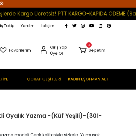
🧿
de Kargo Ücretsiz! PTT KARGO-KAPIDA ÖDEME (Satışları
iş Takip
Yardım
İletişim
0
Giriş Yap
Favorilerim
Sepetim
Üye Ol
FİYE
ÇORAP ÇEŞİTLERİ
KADIN EŞOFMAN ALTI
li Oyalık Yazma -(Küf Yeşili)-(301-
 yazma modeli Cenk kalitesiyle sizlerle. Yumuşak