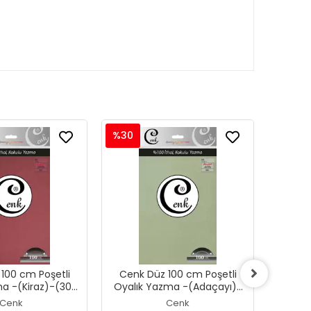
%30
%30
100 cm Poşetli
Cenk Düz 100 cm Poşetli
Cenk
a -(Kiraz)-(301-
Oyalık Yazma -(Adaçayı)-
Oyalı
082)
(301-084)
Cenk
Cenk