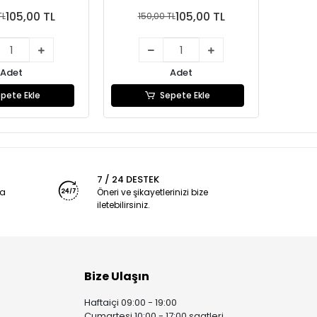
105,00 TL
105,00 TL
TL
150,00 TL
15
Adet
Adet
pete Ekle
Sepete Ekle
7 / 24 DESTEK
ya
Öneri ve şikayetlerinizi bize
iletebilirsiniz.
Bize Ulaşın
Haftaiçi 09:00 - 19:00
Cumartesi 10:00 - 17:00 saatleri