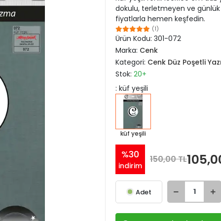
dokulu, terletmeyen ve günlük
fiyatlarla hemen keşfedin.
(1)
Ürün Kodu:
301-072
Marka:
Cenk
Kategori:
Cenk Düz Poşetli Ya
Stok:
20+
: küf yeşili
küf yeşili
%30
105,0
150,00 TL
indirim
Adet