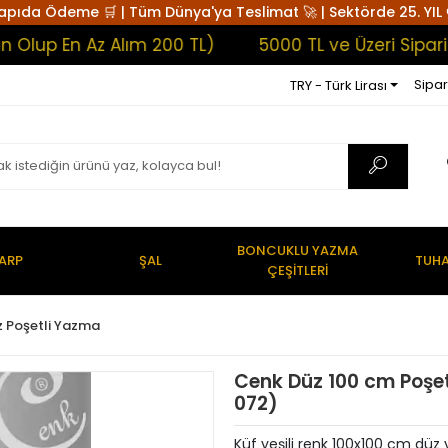
apıda Ödeme 🛒 | Tüm Dünya'ya Teslimat 🚀 | Sektörde 25. YIL 
 En Az Alım 200 TL)
5000 TL ve Üzeri Siparişler
Sipar
TRY - Türk Lirası
BONCUKLU YAZMA
ARP
ŞAL
TUHA
ÇEŞİTLERİ
 Poşetli Yazma
Cenk Düz 100 cm Poşet
072)
Küf yeşili renk 100x100 cm düz