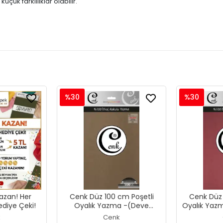
çük farklılıklar olabilir.
%30
%30
azan! Her
Cenk Düz 100 cm Poşetli
Cenk Düz 
diye Çeki!
Oyalık Yazma -(Deve
Oyalık Yazm
Tüyü)-(301-054)
k
Cenk