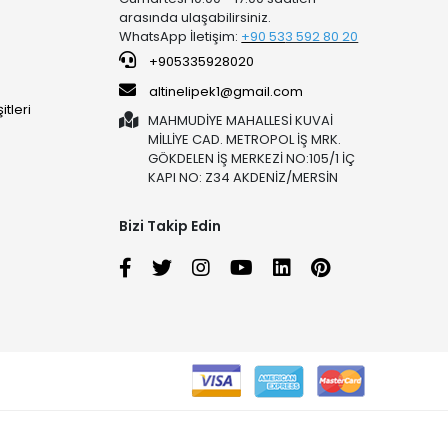
arasında ulaşabilirsiniz.
WhatsApp İletişim:
+90 53
3 592 80 20
+905335928020
altinelipek1@gmail.com
tleri
MAHMUDİYE MAHALLESİ KUVAİ
MİLLİYE CAD. METROPOL İŞ MRK.
GÖKDELEN İŞ MERKEZİ NO:105/1 İÇ
KAPI NO: Z34 AKDENİZ/MERSİN
Bizi Takip Edin