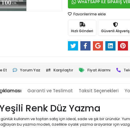
WHATSAPP İLE SİPARİŞ VE
Favorilerime ekle
Hızlı Gönderi
Güvenli Alışveriş
e Et
Yorum Yaz
Karşılaştır
Fiyat Alarmı
Tel
çıklaması
Garanti ve Teslimat
Taksit Seçenekleri
Yo
Yeşili Renk Düz Yazma
, günlük kullanım ve toptan satış için ideal, sade ve şık bir üründür. 
 sağlayan bu yazma modeli, özellikle oyalık yazma arayanlar için vazg