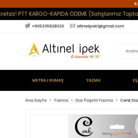
K
z! PTT KARGO-KAPIDA ÖDEME (Satışlarımız Toptan Olup
+905335928020
altinelipek1@gmail.com
METRAJ KUMAŞ
YAZMA
EŞ
Ana Sayfa
Yazma
Düz Poşetli Yazma
Cenk Düz