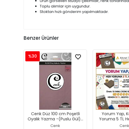
Ürün görselleri stüdyo çekimidir, renk tonlarında kü
Toplu alımlar için uygundur.
Stoktan hızlı gönderim yapılmaktadır.
Benzer Ürünler
%30
Cenk Düz 100 cm Poşetli
Yorum Yap, K
Oyalık Yazma -(Puslu Gül)-
Yoruma 5 TL He
(301-076)
Cenk
Cen