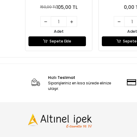
105,00 TL
0,00 
150,00 TL
Adet
Adet
Sepete Ekle
Sepete 
Hızlı Teslimat
Siparişleriniz en kısa sürede elinize
ulaşır.