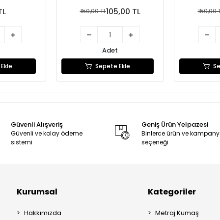
TL
105,00 TL
150,00 TL
150,00 
Adet
Ekle
Sepete Ekle
Se
Güvenli Alışveriş
Geniş Ürün Yelpazesi
Güvenli ve kolay ödeme
Binlerce ürün ve kampan
sistemi
seçeneği
Kurumsal
Kategoriler
Hakkımızda
Metraj Kumaş