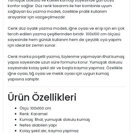
Yumuşak dokusu ve kaliteli kumaşı sayesinde gün boyu
konfor sağlar. Düz renk tasarımı ile her kombinle uyum
sağlayan bu yazma modeli, özellikle pratik kullanım
arayanlar için vazgeçilmezdir.
Cenk düz oyalık yazma modeli, iğne oyası ve el işi için en çok
tercih edilen yazma çeşitlerinden biridir. 100x100 cm ölçüsü
sayesinde hem günlük kullanım hem de çeyizlik oya yapımı
için ideal bir zemin sunar.
Cenk marka poşetli yazma, tüylenme yapmayan ithal kumaş
yapısı sayesinde uzun süre formunu korur. Yumuşak dokusu
sayesinde kolay şekil alır ve başta kayma yapmaz. Özellikle
iğne oyası, tığ oyası ve mekik oyası için uygun kumaş
yapısına sahiptir.
Ürün Özellikleri
Ölçü: 100x100 cm
Renk: Karamel
Kumaş: İthal, yumuşak dokulu kumaş
Nefes alabilen yapı
Kolay şekil alır, kayma yapmaz