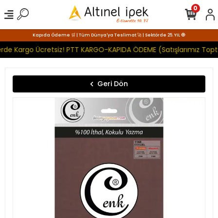
0
Kapıda Ödeme 🛒 | Tüm Dünya'ya Teslimat 🚀 | Sektörde 25. YIL 🧿
erde Kargo Ücretsiz! PTT KARGO-KAPIDA ÖDEME (Satışlarımız Topta
Geri Dön