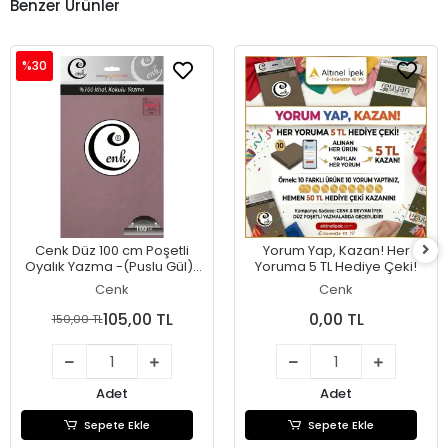
Benzer Ürünler
%30
Cenk Düz 100 cm Poşetli
Yorum Yap, Kazan! Her
Oyalık Yazma -(Puslu Gül)-
Yoruma 5 TL Hediye Çeki!
(301-076)
Cenk
Cenk
105,00 TL
0,00 TL
150,00 TL
Adet
Adet
Sepete Ekle
Sepete Ekle