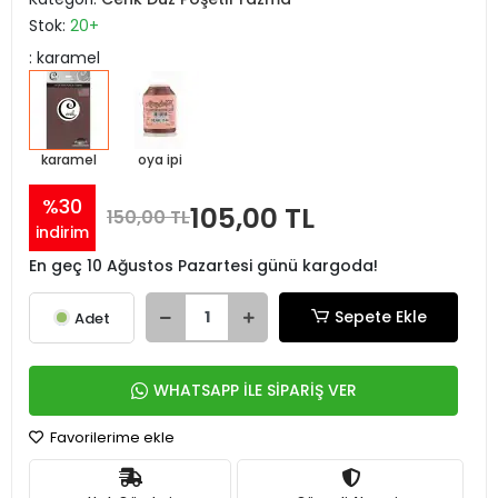
Stok:
20+
: karamel
karamel
oya ipi
%30
105,00 TL
150,00 TL
indirim
En geç 10 Ağustos Pazartesi günü kargoda!
Sepete Ekle
Adet
WHATSAPP İLE SİPARİŞ VER
Favorilerime ekle