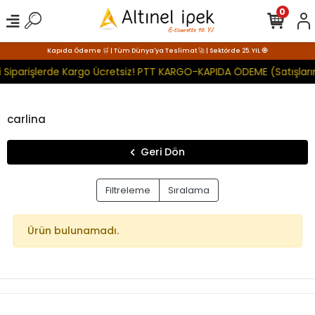
0
Kapıda Ödeme 🛒 | Tüm Dünya'ya Teslimat 🚀 | Sektörde 25. YIL 🧿
i Siparişlerde Kargo Ücretsiz! PTT KARGO-KAPIDA ÖDEME (Satışları
carlina
Geri Dön
Filtreleme
Sıralama
Ürün bulunamadı.