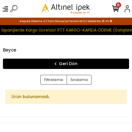
0
Kapıda Ödeme 🛒 | Tüm Dünya'ya Teslimat 🚀 | Sektörde 25. YIL 🧿
 Siparişlerde Kargo Ücretsiz! PTT KARGO-KAPIDA ÖDEME (Satışları
Beyce
Geri Dön
Filtreleme
Sıralama
Ürün bulunamadı.