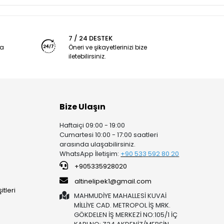
7 / 24 DESTEK
ya
Öneri ve şikayetlerinizi bize
iletebilirsiniz.
Bize Ulaşın
Haftaiçi 09:00 - 19:00
Cumartesi 10:00 - 17:00 saatleri
arasında ulaşabilirsiniz.
WhatsApp İletişim:
+90 53
3 592 80 20
+905335928020
altinelipek1@gmail.com
tleri
MAHMUDİYE MAHALLESİ KUVAİ
MİLLİYE CAD. METROPOL İŞ MRK.
GÖKDELEN İŞ MERKEZİ NO:105/1 İÇ