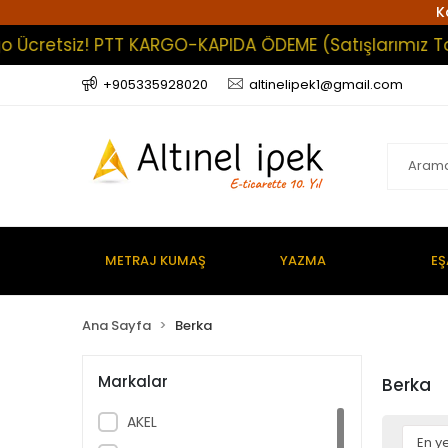
K
o Ücretsiz! PTT KARGO-KAPIDA ÖDEME (Satışlarımız Top
+905335928020
altinelipek1@gmail.com
METRAJ KUMAŞ
YAZMA
EŞ
Ana Sayfa
Berka
Markalar
Berka
AKEL