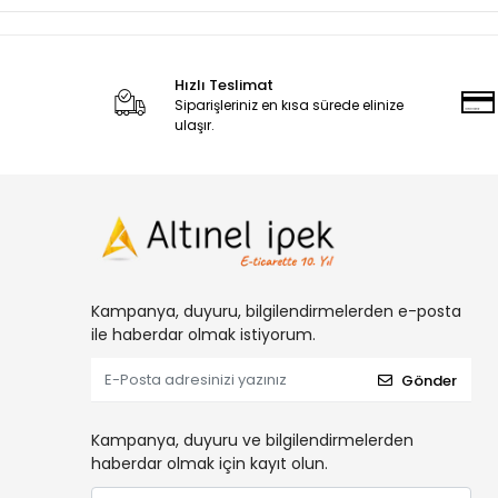
İklim Çorap
İpekal
jablonex
Hızlı Teslimat
Siparişleriniz en kısa sürede elinize
Locella
ulaşır.
Lopres
Mismara
Miss Madam
Monalisa
Mono Scarf
Kampanya, duyuru, bilgilendirmelerden e-posta
Müjde Çorapları
ile haberdar olmak istiyorum.
Naz İpek
Gönder
Nazarone
Pamuk Yazma
Kampanya, duyuru ve bilgilendirmelerden
haberdar olmak için kayıt olun.
Pelin Çorap