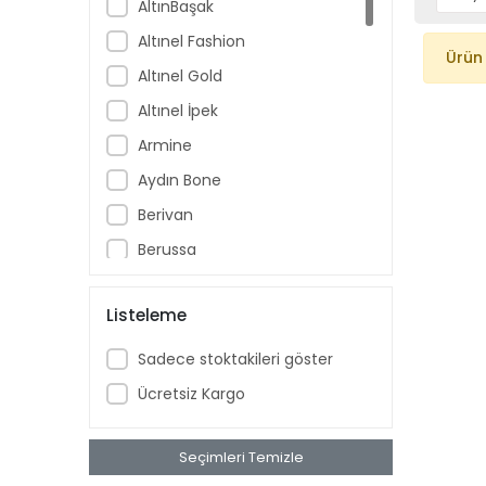
AltınBaşak
Altınel Fashion
Ürün
Altınel Gold
Altınel İpek
Armine
Aydın Bone
Berivan
Berussa
Bonjela
Listeleme
Cenk
Eyfel
Sadece stoktakileri göster
eylül ipek
Ücretsiz Kargo
Firuze
Huzurlu
Seçimleri Temizle