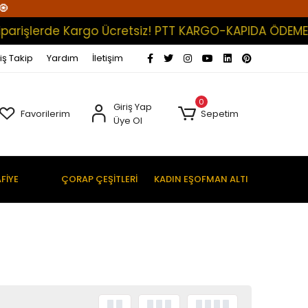
🧿
parişlerde Kargo Ücretsiz! PTT KARGO-KAPIDA ÖDEME (S
iş Takip
Yardım
İletişim
0
Giriş Yap
Favorilerim
Sepetim
Üye Ol
FİYE
ÇORAP ÇEŞİTLERİ
KADIN EŞOFMAN ALTI