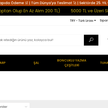
apıda Ödeme 🛒 | Tüm Dünya'ya Teslimat 🚀 | Sektörde 25. YIL 
tan Olup En Az Alım 200 TL)
5000 TL ve Üzeri Si
Sipar
TRY - Türk Lirası
BONCUKLU YAZMA
ARP
ŞAL
TUHA
ÇEŞİTLERİ