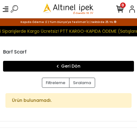
0
Kapıda Ödeme 🛒 | Tüm Dünya'ya Teslimat 🚀 | Sektörde 25. YIL 🧿
i Siparişlerde Kargo Ücretsiz! PTT KARGO-KAPIDA ÖDEME (Satışlar
Barf Scarf
Geri Dön
Filtreleme
Sıralama
Ürün bulunamadı.